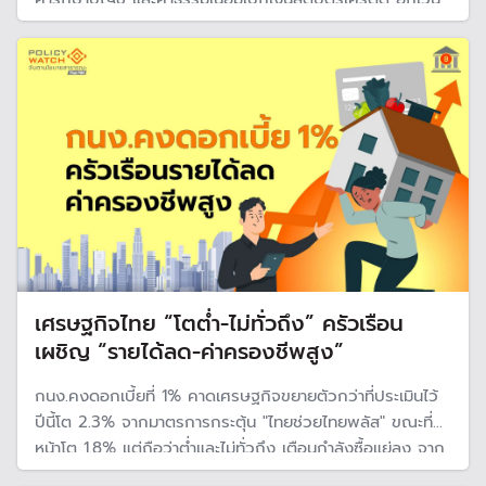
ค่าฝาก ถอน โอนเงิน ฝากเช็ค และโอนผ่านระบบบาทเนต เพื่อ
ลดภาระค่าใช้จ่ายและสร้างความเป็นธรรมให้ผู้ใช้บริการ
เศรษฐกิจไทย “โตต่ำ-ไม่ทั่วถึง” ครัวเรือน
เผชิญ “รายได้ลด-ค่าครองชีพสูง”
กนง.คงดอกเบี้ยที่ 1% คาดเศรษฐกิจขยายตัวกว่าที่ประเมินไว้
ปีนี้โต 2.3% จากมาตรการกระตุ้น "ไทยช่วยไทยพลัส" ขณะที่ปี
หน้าโต 1.8% แต่ถือว่าต่ำและไม่ทั่วถึง เตือนกำลังซื้อแย่ลง จาก
รายได้ของครัวเรือนชะลอตัว สวนทางค่าครองชีพสูงขึ้น