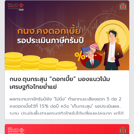
กนง.ตุนกระสุน “ดอกเบี้ย” มองแนวโน้ม
เศรษฐกิจไทยย่ำแย่
ผลกระทบภาษีทรัมป์ยัง "ไม่นิ่ง" ทำเอากนง.เสียงแตก 5 ต่อ 2
คงดอกเบี้ยไว้ที่ 1.5% ต่อปี หวัง "เก็บกระสุน" รอประเมินผลก
ระทบ ประเมินพื้นฐานเศรษฐกิจไทยไม่ได้เปลี่ยนแปลงมาก แต่ได้
แรงหนุนจากท่องเที่ยวฟื้นและมาตรการกระตุ้น หั่นเป้าเศรษฐกิจ
ปี 68 และ 69 เหลือโต 2.2.% และ 1.6%