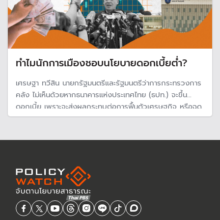
ทำไมนักการเมืองชอบนโยบายดอกเบี้ยต่ำ?
เศรษฐา ทวีสิน นายกรัฐมนตรีและรัฐมนตรีว่าการกระทรวงการ
คลัง ไม่เห็นด้วยหากธนาคารแห่งประเทศไทย (ธปท.) จะขึ้น
ดอกเบี้ย เพราะจะส่งผลกระทบต่อการฟื้นตัวเศรษฐกิจ หรือฉุด
เศรษฐกิจชะลอตัว