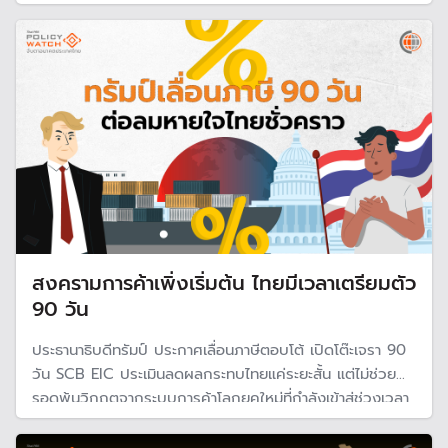
เรื่องที่อันตรายและเป็นเรื่องใกล้ตัวมากขึ้น ระบุเป็นยุคสมัยแห่ง
'kakistocracy' หรือการปกครองโดยกลุ่มคนที่เลวร้ายที่สุด
สงครามการค้าเพิ่งเริ่มต้น ไทยมีเวลาเตรียมตัว
90 วัน
ประธานาธิบดีทรัมป์ ประกาศเลื่อนภาษีตอบโต้ เปิดโต๊ะเจรา 90
วัน SCB EIC ประเมินลดผลกระทบไทยแค่ระยะสั้น แต่ไม่ช่วย
รอดพ้นวิกฤตจากระบบการค้าโลกยุคใหม่ที่กำลังเข้าสู่ช่วงเวลา
แห่งความปั่นป่วน คาดกระทบส่งออกไทย 8.1 แสนล้านบาท
หากถูกตั้งภาษี 36%