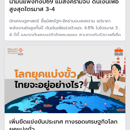
น้ำมันแพงทั้งปี69 แม้สงครามจบ ดันเงินเฟ้อ
สูงสุดไตรมาส 3-4
นักเศรษฐศาสตร์ ชี้แม้สหรัฐฯ-อิหร่านจบสงคราม แต่ราคา
พลังงานยังสูงทั้งปี ดันเงินเฟ้อเร่งตัวแตะ 4.8% ในไตรมาส 3-
4 ปีนี้ และกดดันเศรษฐกิจไทยชะลอลง สวนทางกับรัฐบาลที่เชื่อ
ว่าเศรษฐกิจจะฟื้นตัวดีหลังสถานการณ์ตะวันออกกลาง
คลี่คลาย
เพิ่มขีดแข่งขันประเทศ ทางรอดเศรษฐกิจโลก
ยุคแบ่งขั่ว