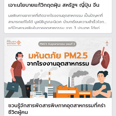
เจาะนโยบายแก้วิกฤตฝุ่น สหรัฐฯ ญี่ปุ่น จีน
มลพิษทางอากาศที่เกิดจากโรงงานอุตสาหกรรม เป็นปัญหาที่
สามารถแก้ไขได้ มูลนิธิบูรณะนิเวศ นำบทเรียนความสำเร็วใจการ
แก้ปัญหามลพิษในภาคอุตสาหกรรม จาก 3 ประเทศ ได้แก่
สหรัฐอเมริกา ญี่ปุ่น และสาธารณรัฐประชาชนจีน ที่เป็นตัวอย่าง
ของความพยายามแก้ปัญหาได้จนสำเร็จ
ชวนรู้จักสารพัดสารพิษภาคอุตสาหกรรมที่คร่า
ชีวิตผู้คน