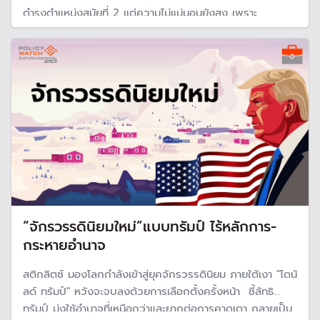
ดำรงตำแหน่งสมัยที่ 2 แต่ความไม่แน่นอนยังสูง เพราะ
ประธานาธิบดีทรัมป์มีเครื่องมืออื่น เหมือนกับสงครามการค้า
ครั้งใหม่ "เพิ่งเริ่มต้น"
“จักรวรรดินิยมใหม่”แบบทรัมป์ ไร้หลักการ-
กระหายอำนาจ
สติกลิตซ์ มองโลกกำลังเข้าสู่ยุคจักรวรรดินิยม ภายใต้เงา "โดนั
ลด์ ทรัมป์" หวังจะจบลงด้วยการเลือกตั้งครั้งหน้า ชี้ลัทธิ
ทรัมป์ มุ่งใช้อำนาจที่เหนือกว่าและยากต่อการคาดเดา กลายเป็น