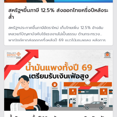
สหรัฐฯขึ้นภาษี 12.5% ส่งออกไทยครึ่งปีหลังระ
ส่ำ
สหรัฐฯประกาศขึ้นภาษีอัตราใหม่ เก็บไทยเพิ่ม 12.5% อ้างล้ม
เหลวแก้ปัญหาบังคับใช้แรงงานไม่เป็นธรรม ด้านกระทรวง
พาณิชย์คาดส่งออกครึ่งหลังปี 69 แนวโน้มชะลอลง หลังการ
เร่งส่งออกก่อนมาตรการภาษีเริ่มหมดลง แม้สินค้า
อิเล็กทรอนิกส์ยังได้รับอานิสงส์จากวัฏจักร AI พร้อมเร่งเจรจา
ข้อตกลง ART กับสหรัฐฯ หวังลดไม่แน่นอน