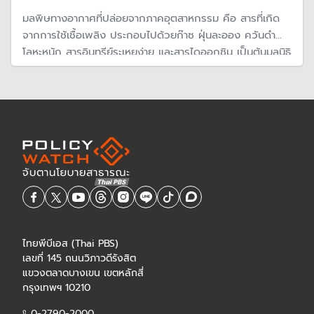
มลพิษทางอากาศที่ปล่อยจากภาคอุตสาหกรรม คือ สารที่เกิด
จากการใช้เชื้อเพลิง ประกอบไปด้วยก๊าซ ฝุ่นละออง ควันดำ
โลหะหนัก สารอินทรีย์ระเหยง่าย และสารไดออกซิน เป็นต้นมูลนิธิ
บูรณะนิเวศ ได้รวบรวมข้อมูลอันตรายจากสารพิษเหล่านี้ ใน
ความ เรื่อง “PM 2.5 กับอุตสาหกรรม ตอนที่ 3: สารมลพิษ
ทางอากาศกับผลกระทบแสนอันตราย”
ไทยพีบีเอส (Thai PBS)
เลขที่ 145 ถนนวิภาวดีรังสิต
แขวงตลาดบางเขน เขตหลักสี่
กรุงเทพฯ 10210
0-2790-2000