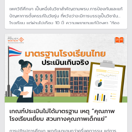
เพศวิถีศึกษา เป็นหนึ่งในวิชาสำคัญตามพรบ.การป้องกันและแก้
ปัญหาการตั้งครรภ์ในวัยรุ่น ที่หวังว่าจะมีการบรรจุเป็นวิชาใน
โรงเรียน แต่ผ่านไปเกือบ 10 ปี ความพยายามแก้ปัญหา "ท้อง
ไม่พร้อม"ในสังคมไทยผ่านหลักสูตรในโรงเรียนไปไม่ถึงไห เมื่อ
ศธ.นำไปไว้ในวิชาสุขศึกษา ขณะเดียวกันก็ไม่ได้รับความร่วมมือ
จากหน่วยงานอื่น
เกณฑ์ประเมินไม่ได้มาตรฐาน เหตุ “คุณภาพ
โรงเรียนเยี่ยม สวนทางคุณภาพเด็กแย่”
การปฎิรูปการศึกษา พูดกันมานานกว่าครึ่งศตวรรษ แต่การ