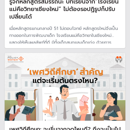
รู้จักหลักสูตรสมรรถนะ บทเรียนจาก”โรงเรียน
แม่คือวิทยาเชียงใหม่” ไม่ต้องรอปฏิรูปก็ปรับ
เปลี่ยนได้
เมื่อหลักสูตรแกนกลางปี 51 ไม่ตอบโจทย์ หลักสูตรใหม่จึงเป็น
ทางออกในการพัฒนาเด็ก โรงเรียนแม่คือวิทยาในเชียงใหม่
แสดงให้เห็นผลลัพท์ที่ดี มีทั้งเด็กสนุกและเด็กเก่ง ด้วยการ
พัฒนาหลักสูตรสมรรถนะ จากพรบ.นวัตกรรมพื้นที่การศึกษา
ไม่ต้องรอปฏิรูปใหญ่โต เพียงแต่ทุกฝ่ายต้องปรับเปลี่ยน ทั้งครู
และผู้ปกครอง
เพศวิถีศึกษา: จะเริ่มจากจุดไหนดี? ถึงจะเป็นไป