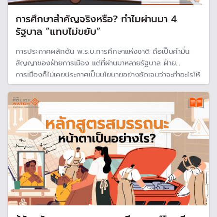
การศึกษาสำคัญจริงหรือ? ทำไมผ่านมา 4
รัฐบาล “แทบไม่ขยับ”
การประกาศผลักดัน พ.ร.บ.การศึกษาแห่งชาติ ถือเป็นคำมั่น
สัญญาของฝ่ายการเมือง แต่ที่ผ่านมาหลายรัฐบาล ฝ่าย
การเมืองก็ไม่เคยประกาศเป็นนโยบายอย่างชัดเจนว่าจะทำอะไรให้
เป็นจริงเป็นจริง ทำให้การบริหาร 4 รัฐบาลที่ผ่านมา “การปฏิรูป
การศึกษา ยังย่ำอยู่กับที่" ขณะที่ก้าวผ่านในศตวรรษที่ 21 มา
ไกล