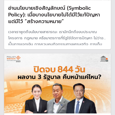
อ่านนโยบายเชิงสัญลักษณ์ (Symbolic
Policy): เมื่อบางนโยบายไม่ได้มีไว้แก้ปัญหา
แต่มีไว้ “สร้างความหมาย”
เวลาเราพูดถึงนโยบายสาธารณะ เรามักนึกถึงงบประมาณ
โครงการ กฎหมาย หรือมาตรการที่รัฐใช้จัดการปัญหา ไม่ว่าจะ
เป็นการแจกเงิน การควบคุมกิจกรรมทางเศรษฐกิจ การเก็บ
ภาษี หรือการปฏิรูประบบราชการ โลกของนโยบายจึงถูกมอง
ผ่านเลนส์ของ “ความเป็นรูปธรรม” ที่สนใจว่า “ใครได้อะไร ใคร
เสียอะไร รัฐทำอะไรสำเร็จหรือไม่สำเร็จ”