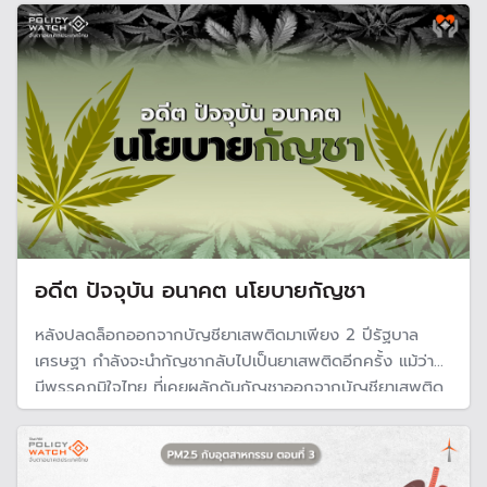
อดีต ปัจจุบัน อนาคต นโยบายกัญชา
หลังปลดล็อกออกจากบัญชียาเสพติดมาเพียง 2 ปีรัฐบาล
เศรษฐา กำลังจะนำกัญชากลับไปเป็นยาเสพติดอีกครั้ง แม้ว่าจะ
มีพรรคภูมิใจไทย ที่เคยผลักดันกัญชาออกจากบัญชียาเสพติด
ในสมัยรัฐบาลพลเอกประยุทธ์ร่วมรัฐบาลนี้ด้วยก็ตาม