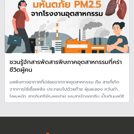
ชวนรู้จักสารพัดสารพิษภาคอุตสาหกรรมที่คร่า
ชีวิตผู้คน
มลพิษทางอากาศที่ปล่อยจากภาคอุตสาหกรรม คือ สารที่เกิด
จากการใช้เชื้อเพลิง ประกอบไปด้วยก๊าซ ฝุ่นละออง ควันดำ
โลหะหนัก สารอินทรีย์ระเหยง่าย และสารไดออกซิน เป็นต้นมูลนิธิ
บูรณะนิเวศ ได้รวบรวมข้อมูลอันตรายจากสารพิษเหล่านี้ ใน
ความ เรื่อง “PM 2.5 กับอุตสาหกรรม ตอนที่ 3: สารมลพิษ
ทางอากาศกับผลกระทบแสนอันตราย”