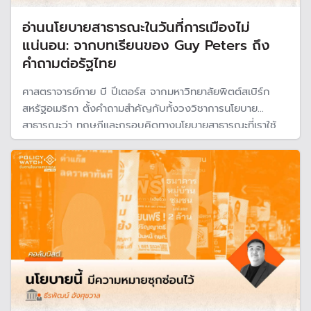
อ่านนโยบายสาธารณะในวันที่การเมืองไม่
แน่นอน: จากบทเรียนของ Guy Peters ถึง
คำถามต่อรัฐไทย
ศาสตราจารย์กาย บี ปีเตอร์ส จากมหาวิทยาลัยพิตต์สเบิร์ก
สหรัฐอเมริกา ตั้งคำถามสำคัญกับทั้งวงวิชาการนโยบาย
สาธารณะว่า ทฤษฎีและกรอบคิดทางนโยบายสาธารณะที่เราใช้
กันมาหลายสิบปีนั้น ยังอธิบายโลกการเมืองทุกวันนี้ได้ดีพอหรือ
ไม่? เพราะนโยบายเปลี่ยนเร็ว บางนโยบายสร้างมาหลาย
ทศวรรษ แต่อาจยกเลิกได้