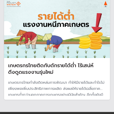
ใช้เทคโนโลยี
เกษตรกรไทยติดกับดักรายได้ต่ำ ไร้เสน่ห์
ดึงดูดแรงงานรุ่นใหม่
เกษตรกรไทยกำลังติดหล่มการพัฒนา ทำให้มีรายได้และกำไรไม่
เพียงพอเพิ่มประสิทธิภาพการผลิต ส่งผลให้รายได้เฉลี่ยภาค
เกษตรต่ำกว่านอกภาคการเกษตรอย่างมีนัยสำคัญ อีกทั้งยังมี
สิ่งชักจูงให้คนรุ่นใหม่ต่างละทิ้งงานภาคเกษตร ท่ามกลาง
แรงงานเกษตรในปัจจุบันที่มีอายุเฉลี่ยสูงและใกล้ออกจากตลาด
แรงงานมากขึ้น