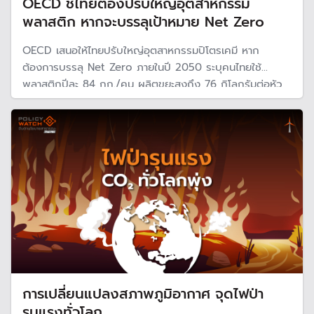
OECD ชี้ไทยต้องปรับใหญ่อุตสาหกรรม
พลาสติก หากจะบรรลุเป้าหมาย Net Zero
OECD เสนอให้ไทยปรับใหญ่อุตสาหกรรมปิโตรเคมี หาก
ต้องการบรรลุ Net Zero ภายในปี 2050 ระบุคนไทยใช้
พลาสติกปีละ 84 กก./คน ผลิตขยะสูงถึง 76 กิโลกรัมต่อหัว
ซึ่งสูงกว่าค่าเฉลี่ยของโลก อุตสาหกรรมพลาสติกของไทยมี
ขนาดใหญ่เป็นอันดับ 16 ปล่อยคาร์บอนปริมาณที่สูงมาก ขณะที่
มีความพร้อมผลิตไบโอพลาสติก แต่ยังน้อยมาก
การเปลี่ยนแปลงสภาพภูมิอากาศ จุดไฟป่า
รุนแรงทั่วโลก