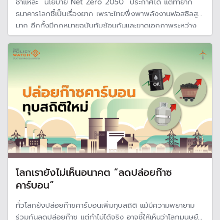
ชำแหละ “นโยบาย Net Zero 2050“ ประกาศได้ แต่ทำยาก
ธนาคารโลกชี้เป็นเรื่องยาก เพราะไทยพึ่งพาพลังงานฟอสซิลสูง
มาก อีกทั้งมีกฎหมายฉบับทับซ้อนกันและขาดเอกภาพระหว่าง
หน่วยงาน หากจะทำได้ต้องได้รับความร่วมมือจากภาคเอกชน
แต่จะทำได้หรือไม่ ยังเป็นคำถามใหญ่
โลกเรายังไม่เห็นอนาคต “ลดปล่อยก๊าซ
คาร์บอน”
ทั่วโลกยังปล่อยก๊าซคาร์บอนเพิ่มทุบสถิติ แม้มีความพยายาม
ร่วมกันลดปล่อยก๊าซ แต่ทำไม่ได้จริง อาจชี้ให้เห็นว่าโลกมนุษย์