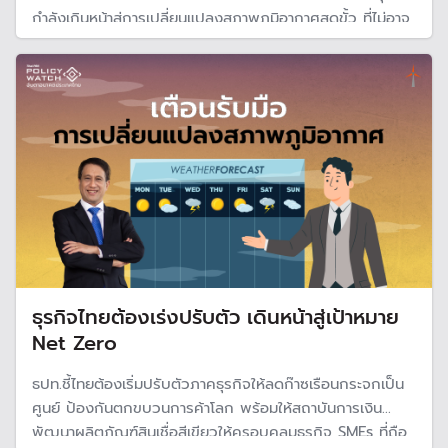
กำลังเกินหน้าสู่การเปลี่ยนแปลงสภาพภูมิอากาศสุดขั้ว ที่ไม่อาจ
ย้อนกลับไปได้ โดยคาดว่าอีกไม่กี่ปีข้างหน้า อุณหภูมิโลกจะผ่าน
จุดเปลี่ยนสำคัญ เพิ่มเหนือระดับก่อนอุตสาหกรรม 1.5 องศาเซี
ยลเซียส
ธุรกิจไทยต้องเร่งปรับตัว เดินหน้าสู่เป้าหมาย
Net Zero
ธปท.ชี้ไทยต้องเริ่มปรับตัวภาคธุรกิจให้ลดก๊าซเรือนกระจกเป็น
ศูนย์ ป้องกันตกขบวนการค้าโลก พร้อมให้สถาบันการเงิน
พัฒนาผลิตภัณฑ์สินเชื่อสีเขียวให้ครอบคลุมธุรกิจ SMEs ที่ถือ