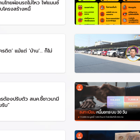
คนไทยผ่อนรถไม่ไหว ไฟแนนซ์
ับโครงสร้างหนี้
ครดิต’ แม้แต่ ‘บ้าน’… ก็ไม่
รต้องปรับตัว สนค.ชี้ชาวนามี
ยรับ”