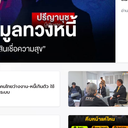
อ่า
นไทยว่างงาน-หนี้เกินตัว ใช้
กระบบ