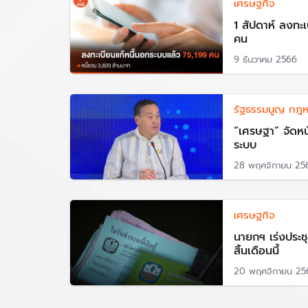
เศรษฐกิจ
1 สัปดาห์ ลงทะ
คน
9 ธันวาคม 2566
รัฐธรรมนูญ กฎ
“เศรษฐา” จัดหนั
ระบบ
28 พฤศจิกายน 25
เศรษฐกิจ
นายกฯ เร่งประช
สิ้นเดือนนี้
20 พฤศจิกายน 25