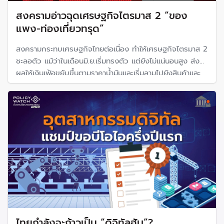
สงครามอ่าวฉุดเศรษฐกิจไตรมาส 2 “ของ
แพง-ท่องเที่ยวทรุด”
สงครามกระทบเศรษฐกิจไทยต่อเนื่อง ทำให้เศรษฐกิจไตรมาส 2
ชะลอตัว แม้ว่าในเดือนมิ.ย.เริ่มทรงตัว แต่ยังไม่แน่นอนสูง ส่ง
ผลให้เงินเฟ้อขยับขึ้นตามราคาน้ำมันและเริ่มลามไปยังสินค้าและ
บริการแพงขึ้นแล้ว ขณะที่ภาคท่องเที่ยวยังหนัก ลดลงทั้ง
จำนวนนักท่องเที่ยวและรายได้
ไทยกำลังจะก้าวเป็น “ดิจิทัลฮับ”?