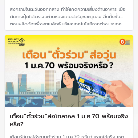
สงครามในตะวันออกกลาง ทำให้เกิดความเสี่ยงด้านอาหาร เมื่อ
ต้นทางปุ๋ยไนโตรเจนผ่านช่องแคบฮอร์มุซสะดุดลง อีกทั้งขั้น
ตอนผลิตต้องพึ่งพาเมล็ดพันธุ์และเทคโนโลยีจากต่างประเทศ
ขณะที่ต้องพึ่งพาจากการนำเข้าและส่งออก ทำให้เผชิญความ
เสี่ยงมากยิ่งขึ้น "ปิยะพงษ์ บุษกงก์"เสนอว่าต้องกลับไปหานโย
บาย "นำอาหารกลับบ้าน"
เตือน”ตั๋วร่วม”ส่อโกลาหล 1 ม.ค.70 พร้อมจริง
หรือ?
เตือนรัฐบาลใช้ระบบตั่วร่วม 1 ม.ค.70 หวั่นวุ่นหากใช้จริง เหตุ