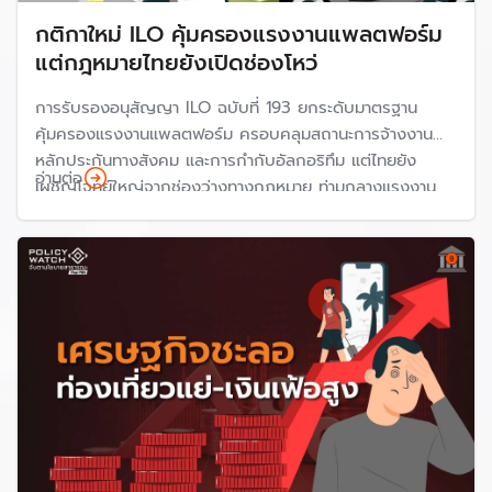
กติกาใหม่ ILO คุ้มครองแรงงานแพลตฟอร์ม
แต่กฎหมายไทยยังเปิดช่องโหว่
การรับรองอนุสัญญา ILO ฉบับที่ 193 ยกระดับมาตรฐาน
คุ้มครองแรงงานแพลตฟอร์ม ครอบคลุมสถานะการจ้างงาน
หลักประกันทางสังคม และการกำกับอัลกอริทึม แต่ไทยยัง
อ่านต่อ
เผชิญโจทย์ใหญ่จากช่องว่างทางกฎหมาย ท่ามกลางแรงงาน
แพลตฟอร์มกว่า 1 ล้านคนที่ยังรอความชัดเจนเรื่องสิทธิและ
หลักประกัน