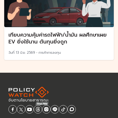
เทียบความคุ้มค่ารถไฟฟ้า/น้ำมัน ผลศึกษาเผย
EV ยิ่งใช้นาน ต้นทุนยิ่งถูก
วันที่
13 มิ.ย. 2569
•
การค้าการลงทุน