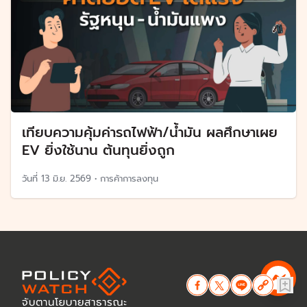
เทียบความคุ้มค่ารถไฟฟ้า/น้ำมัน ผลศึกษาเผย
EV ยิ่งใช้นาน ต้นทุนยิ่งถูก
วันที่
13 มิ.ย. 2569
•
การค้าการลงทุน