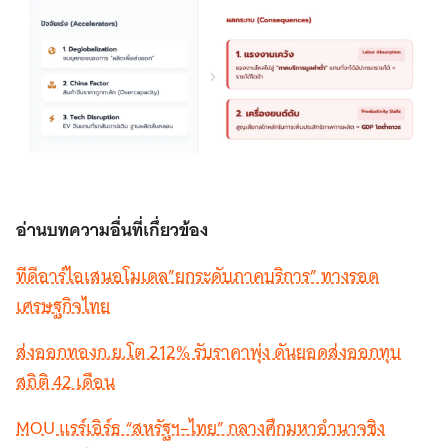
อ่านบทความอื่นที่เกึ่ยวข้อง
ทีดีอาร์ไอเสนอโมเดล”ยกระดับภาคบริการ” ทางรอด
เศรษฐกิจไทย
ส่งออกทองก.ย.โต 212% รับราคาพุ่ง ดันยอดส่งออกทุบ
สถิติ 42 เดือน
MOU แรร์เอิร์ธ “สหรัฐฯ–ไทย” กลางศึกมหาอำนาจชิง