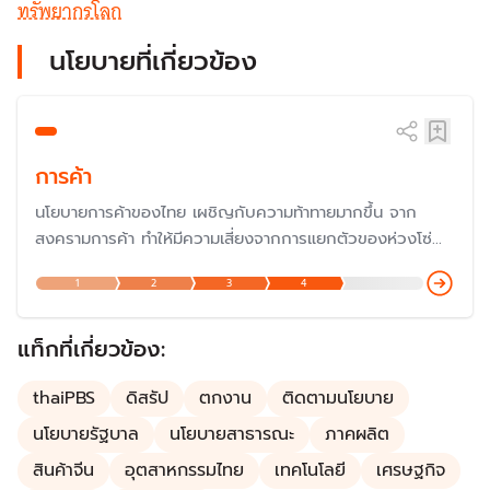
ทรัพยากรโลก
นโยบายที่เกี่ยวข้อง
การค้า
นโยบายการค้าของไทย เผชิญกับความท้าทายมากขึ้น จาก
สงครามการค้า ทำให้มีความเสี่ยงจากการแยกตัวของห่วงโซ่
อุปทานโลก ซึ่งทำให้ไทยต้องดำเนินนโยบายเป็นกลางและประสาน
1
2
3
4
ผลประโยชน์ระหว่างประเทศให้เหมาะสม
แท็กที่เกี่ยวข้อง:
thaiPBS
ดิสรัป
ตกงาน
ติดตามนโยบาย
นโยบายรัฐบาล
นโยบายสาธารณะ
ภาคผลิต
สินค้าจีน
อุตสาหกรรมไทย
เทคโนโลยี
เศรษฐกิจ