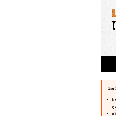
มีอะ
Ea
ส
เท