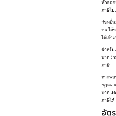
หักออกจ
ภาษีไปแ
ก่อนยื่
รายได้จา
ได้เข้า
สำหรับเ
บาท (กร
ภาษี
หากพบว่
กฎหมายใ
บาท และ
ภาษีได
อัต