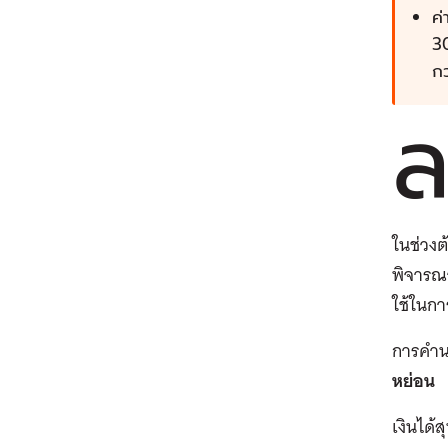
ค่
30
กว
ในช่วงต้
พิจารณา
ใช้ในกา
การคำนว
หย่อน
เงินได้