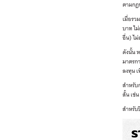
ตามกฎห
เมื่อรว
บาท ไม่
อื่น) ไม
ดังนั้น
มาตรการ
ลงทุน เ
สำหรับ
สั้น เช
สำหรับป