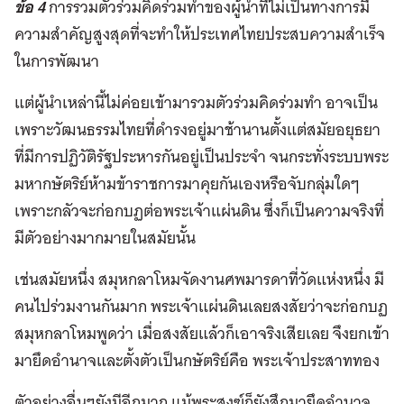
ข้อ 4
การรวมตัวร่วมคิดร่วมทำของผู้นำที่ไม่เป็นทางการมี
ความสำคัญสูงสุดที่จะทำให้ประเทศไทยประสบความสำเร็จ
ในการพัฒนา
แต่ผู้นำเหล่านี้ไม่ค่อยเข้ามารวมตัวร่วมคิดร่วมทำ อาจเป็น
เพราะวัฒนธรรมไทยที่ดำรงอยู่มาช้านานตั้งแต่สมัยอยุธยา
ที่มีการปฏิวัติรัฐประหารกันอยู่เป็นประจำ จนกระทั่งระบบพระ
มหากษัตริย์ห้ามข้าราชการมาคุยกันเองหรือจับกลุ่มใดๆ
เพราะกลัวจะก่อกบฏต่อพระเจ้าแผ่นดิน ซึ่งก็เป็นความจริงที่
มีตัวอย่างมากมายในสมัยนั้น
เช่นสมัยหนึ่ง สมุหกลาโหมจัดงานศพมารดาที่วัดแห่งหนึ่ง มี
คนไปร่วมงานกันมาก พระเจ้าแผ่นดินเลยสงสัยว่าจะก่อกบฏ
สมุหกลาโหมพูดว่า เมื่อสงสัยแล้วก็เอาจริงเสียเลย จึงยกเข้า
มายึดอำนาจและตั้งตัวเป็นกษัตริย์คือ พระเจ้าประสาททอง
ตัวอย่างอื่นๆยังมีอีกมาก แม้พระสงฆ์ก็ยังสึกมายึดอำนาจ