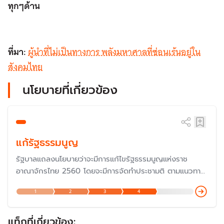
ทุกๆด้าน
ที่มา:
ผู้นำที่ไม่เป็นทางการ พลังมหาศาลที่ซ่อนเร้นอยู่ใน
สังคมไทย
นโยบายที่เกี่ยวข้อง
แก้รัฐธรรมนูญ
รัฐบาลแถลงนโยบายว่าจะมีการแก้ไขรัฐธรรมนูญแห่งราช
อาณาจักรไทย 2560 โดยจะมีการจัดทำประชามติ ตามแนวทาง
ของศาลรัฐธรรมนูญที่ได้วินิจฉัยมา โดยจะยึดถือการวินิจฉัย
1
2
3
4
ของศาลรัฐธรรมนูญเป็นหลัก
แท็กที่เกี่ยวข้อง: