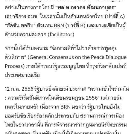
อย่างเป็นทางการ โดยมี
“พล.ท.ภราดร พัฒนถาบุตร”
เลขาธิการ สมช. ในเวลานั้นเป็นตัวแทนฝ่ายไทย (ปาร์ตี้ A)
“ฮัสซัน ตอยิบ” ตัวแทน BRN (ปาร์ตี้ B) และมาเลเซียเป็นผู้
อำนวยความสะดวก (facilitator)
จากนั้นได้ร่วมลงนาม “ฉันทามติทั่วไปว่าด้วยการพูดคุย
สันติภาพ” (General Consensus on the Peace Dialogue
Process) ภายใต้กรอบรัฐธรรมนูญไทย ที่กรุงกัวลาลัมเปอร์
ประเทศมาเลเซีย
12 ก.ค. 2556 รัฐบาลยิ่งลักษณ์ ประกาศ “ความเข้าใจร่วมกัน
: ความริเริ่มสันติภาพในเดือนรอมฎอน 2556” แต่ภายล้ม
เหลวในภายหลัง เนื่องจาก BRN มองว่า รัฐบาลไทยยังไม่
ยอมรับข้อเรียกร้องหลัก ประกอบกับ สถานการณ์การเมือง
ไทยในช่วงเวลานั้น ที่การพิจารณาร่างกฎหมายนิรโทษกรรม
ฉบับสุดซอย เป็นผลสืบเนื่องให้เกิดการชุมนุมประท้วง ใน