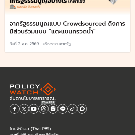
จากรัฐธรรมนูญแบบ Crowdsourced ถึงการ
มีส่วนร่วมแบบ “แตะแขนกรวดน้ำ”
วันที่
2 ส.ค. 2569
•
บริหารงานภาครัฐ
ไทยพีบีเอส (Thai PBS)