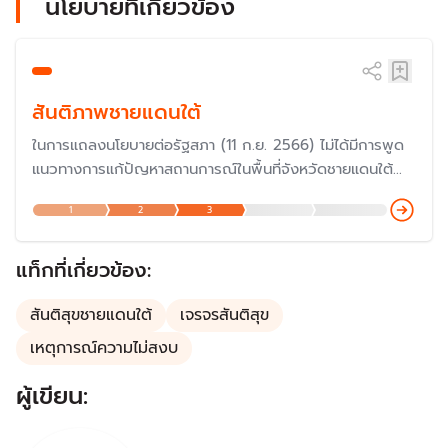
นโยบายที่เกี่ยวข้อง
สันติภาพชายแดนใต้
ในการแถลงนโยบายต่อรัฐสภา (11 ก.ย. 2566) ไม่ได้มีการพูด
แนวทางการแก้ปัญหาสถานการณ์ในพื้นที่จังหวัดชายแดนใต้
แต่บทบาทในการแก้ปัญหามาจากคณะกรรมาธิการวิสามัญเพื่อ
1
2
3
พิจารณาศึกษาและเสนอแนวทางการส่งเสริมกระบวนการสร้าง
สันติภาพเพื่อแก้ไขปัญหาความขัดแย้งในพื้นที่สามจังหวัด
ชายแดนภาคใต้
แท็กที่เกี่ยวข้อง:
สันติสุขชายแดนใต้
เจรจรสันติสุข
เหตุการณ์ความไม่สงบ
ผู้เขียน: