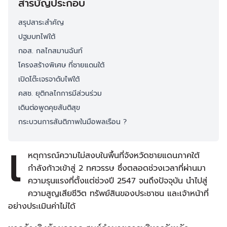
สารบัญประกอบ
สรุปสาระสำคัญ
ปฐมบทไฟใต้
กอส. กลไกสมานฉันท์
โครงสร้างพิเศษ ที่ชายแดนใต้
เปิดโต๊ะเจรจาดับไฟใต้
คสช. ยุติกลไกการมีส่วนร่วม
เดินต่อพูดคุยสันติสุข
กระบวนการสันติภาพในมือพลเรือน ?
เ
หตุการณ์ความไม่สงบในพื้นที่จังหวัดชายแดนภาคใต้
กำลังก้าวเข้าสู่ 2 ทศวรรษ ซึ่งตลอดช่วงเวลาที่ผ่านมา
ความรุนแรงที่ตั้งแต่ช่วงปี 2547 จนถึงปัจจุบัน นำไปสู่
ความสูญเสียชีวิต ทรัพย์สินของประชาชน และเจ้าหน้าที่
อย่างประเมินค่าไม่ได้