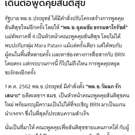
เดินต่อพูดคุยสันติสุข
รัฐบาล พล.อ.ประยุทธ์ ได้มีคำสั่งปรับโครงสร้างการพูดคุย
สันติสุขใหม่อีกครั้ง โดยให้
“พล.อ.อุดมชัย ธรรมสาโรรัชต์”
แม่ทัพภาคที่ 4 เป็นหัวหน้าคณะพูดคุยสันติสุข โดยไม่ได้
พบปะกับกลุ่ม Mara Patani แม้แต่ครั้งเดียว แต่ได้พบกับ
ผู้คนในพื้นที่หลายครั้ง และหาช่องทางการสื่อสารกับ BRN
โดยตรง แต่กระบวนการนี้ ก็ไปไม่ถึงไหน การพูดคุยหยุด
ชะงักลงอีกครั้ง
1 ต.ค. 2562 พล.อ.ประยุทธ์ มีคำสั่งตั้ง
“พล.อ.วัลลภ รัก
เสนาะ”
อดีตเลขาฯ สมช. เป็นหัวหน้าคณะพูดคุยสันติสุขคน
ใหม่ พร้อมระบุมีความเป็นไปได้ที่จะเชิญ BRN มาเป็นแกน
นำเจรจา ซึ่งในที่สุดก็ประสบความสำเร็จ
นั่นเป็นที่มาให้ คณะพูดคุยเพื่อสันติสุขชายแดนภาคใต้ กับผู้