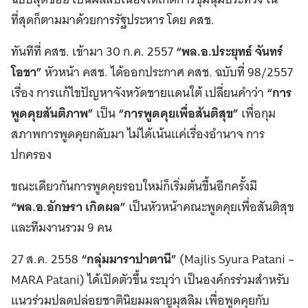
ที่สุดก็ตามมาด้วยการรัฐประหาร โดย คสช.
ทันทีที่ คสช. เข้ามา 30 ก.ค. 2557
“พล.อ.ประยุทธ์ จันทร์
โอชา”
หัวหน้า คสช. ได้ออกประกาศ คสช. ฉบับที่ 98/2557
เรื่อง การแก้ไขปัญหาจังหวัดชายแดนใต้ เปลี่ยนคำว่า
“การ
พูดคุยสันติภาพ”
เป็น
“การพูดคุยเพื่อสันติสุข”
เพื่อกุม
สภาพการพูดคุยกลับมา ไม่ได้เน้นแค่เรื่องอำนาจ การ
ปกครอง
ขณะเดียวกันการพูดคุยรอบใหม่ก็เริ่มต้นขึ้นอีกครั้งมี
“พล.อ.อักษรา เกิดผล”
เป็นหัวหน้าคณะพูดคุยเพื่อสันติสุข
และทีมงานรวม 9 คน
27 ส.ค. 2558
“กลุ่มมาราปาตานี”
(Majlis Syura Patani –
MARA Patani) ได้เปิดตัวขึ้น ระบุว่า เป็นองค์กรร่วมสำหรับ
แนวร่วมปลดปล่อยชาตินิยมมลายูมุสลิม เพื่อพูดคุยกับ