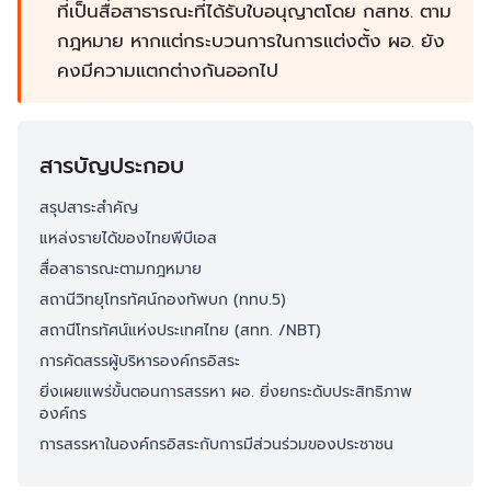
ที่เป็นสื่อสาธารณะที่ได้รับใบอนุญาตโดย กสทช. ตาม
กฎหมาย หากแต่กระบวนการในการแต่งตั้ง ผอ. ยัง
คงมีความแตกต่างกันออกไป
สารบัญประกอบ
สรุปสาระสำคัญ
แหล่งรายได้ของไทยพีบีเอส
สื่อสาธารณะตามกฎหมาย
สถานีวิทยุโทรทัศน์กองทัพบก (ททบ.5)
สถานีโทรทัศน์แห่งประเทศไทย (สทท. /NBT)
การคัดสรรผู้บริหารองค์กรอิสระ
ยิ่งเผยแพร่ขั้นตอนการสรรหา ผอ. ยิ่งยกระดับประสิทธิภาพ
องค์กร
การสรรหาในองค์กรอิสระกับการมีส่วนร่วมของประชาชน