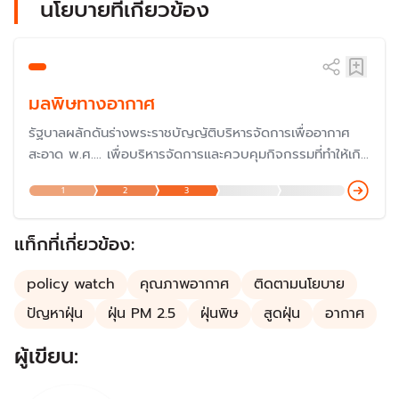
นโยบายที่เกี่ยวข้อง
มลพิษทางอากาศ
รัฐบาลผลักดันร่างพระราชบัญญัติบริหารจัดการเพื่ออากาศ
สะอาด พ.ศ.... เพื่อบริหารจัดการและควบคุมกิจกรรมที่ทำให้เกิด
มลพิษทางอากาศในทุกมิติ โดยเฉพาะปัญหาฝุ่น PM 2.5 ไฟป่า
1
2
3
ที่กระทบต่อสุขภาพคนไทย โดยมีการเสนอถึง 7 ร่างให้สภาผู้
แทนราษฎรพิจารณา
แท็กที่เกี่ยวข้อง:
policy watch
คุณภาพอากาศ
ติดตามนโยบาย
ปัญหาฝุ่น
ฝุ่น PM 2.5
ฝุ่นพิษ
สูดฝุ่น
อากาศ
ผู้เขียน: