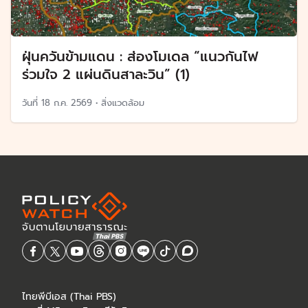
ฝุ่นควันข้ามแดน : ส่องโมเดล “แนวกันไฟ
ร่วมใจ 2 แผ่นดินสาละวิน” (1)
วันที่
18 ก.ค. 2569
•
สิ่งแวดล้อม
ไทยพีบีเอส (Thai PBS)