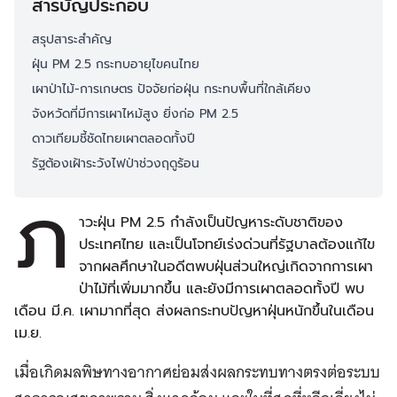
สารบัญประกอบ
สรุปสาระสำคัญ
ฝุ่น PM 2.5 กระทบอายุไขคนไทย
เผาป่าไม้-การเกษตร ปัจจัยก่อฝุ่น กระทบพื้นที่ใกล้เคียง
จังหวัดที่มีการเผาไหม้สูง ยิ่งก่อ PM 2.5
ดาวเทียมชี้ชัดไทยเผาตลอดทั้งปี
รัฐต้องเฝ้าระวังไฟป่าช่วงฤดูร้อน
ภ
าวะฝุ่น PM 2.5 กำลังเป็นปัญหาระดับชาติของ
ประเทศไทย และเป็นโจทย์เร่งด่วนที่รัฐบาลต้องแก้ไข
จากผลศึกษาในอดีตพบฝุ่นส่วนใหญ่เกิดจากการเผา
ป่าไม้ที่เพิ่มมากขึ้น และยังมีการเผาตลอดทั้งปี พบ
เดือน มี.ค. เผามากที่สุด ส่งผลกระทบปัญหาฝุ่นหนักขึ้นในเดือน
เม.ย.
เมื่อเกิดมลพิษทางอากาศย่อมส่งผลกระทบทางตรงต่อระบบ