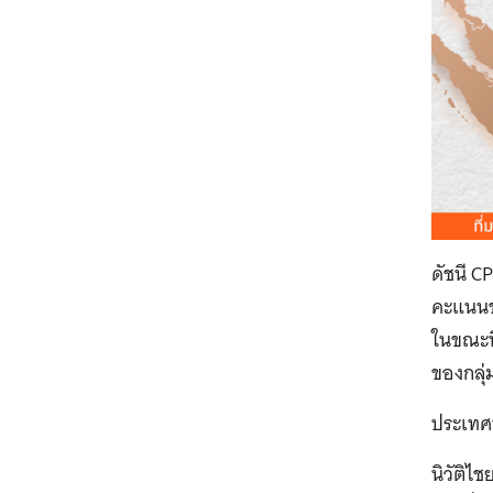
ดัชนี C
คะแนนข
ในขณะที
ของกลุ
ประเทศท
นิวัติไ