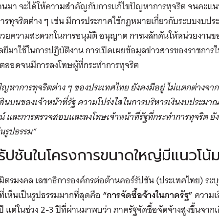
ผ่านมา จะได้ให้ความสำคัญกับการแก้ไขปัญหาการทุจริต จนคะแน
รทุจริตต่าง ๆ เช่น มีการประกาศใช้กฎหมายเกี่ยวกับระบบงบประ
วยความสะดวกในการอนุมัติ อนุญาต การผลักดันให้หน่วยงานข
ยีมาใช้ในการปฏิบัติงาน การเปิดเผยข้อมูลข่าวสารของราชการใ
 ตลอดจนมีการลงโทษผู้ที่กระทำการทุจริต
ัญหาการทุจริตต่าง ๆ ของประเทศไทย ยังคงมีอยู่ ไม่แตกต่างจากป
บสินบนของเจ้าหน้าที่รัฐ ความโปร่งใสในการบริหารเงินงบประมา
์ และการตรวจสอบและลงโทษเจ้าหน้าที่รัฐที่กระทำการทุจริต ยัง
็นรูปธรรม”
รัปชันในโครงการขนาดใหญ่มีแนวโน้มเ
มิตรมงคล เลขาธิการองค์กรต่อต้านคอร์รัปชัน (ประเทศไทย) ระบุ
ี่เห็นเป็นรูปธรรมมากที่สุดคือ
“การจัดซื้อจ้างในภาครัฐ”
ความเส
 แต่ในช่วง 2-3 ปีที่ผ่านมาพบว่า ภาครัฐจัดซื้อจัดจ้างสูงขึ้นจากเดิ