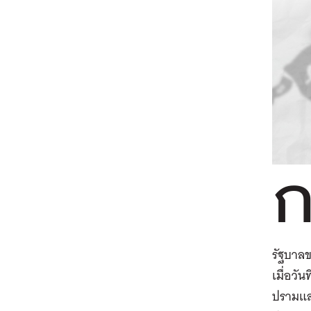
รัฐบาล
เมื่อวั
ปรามและ