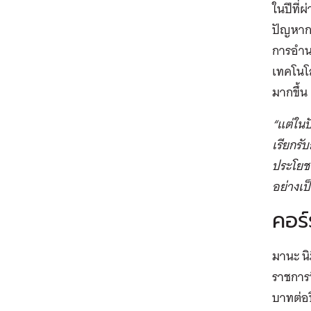
ในปีที่
ปัญหากา
การอำน
เทคโนโล
มากขึ้น
“แต่ในป
เรียกรั
ประโยชน
อย่างเป
คอร์
มานะ นิ
ราชการท
บาทต่อปี