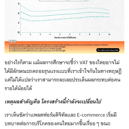
อย่างไรก็ตาม แม้ผลการศึกษาจะชี้ว่า VAT ของไทยอาจไม่
ได้มีลักษณะถดถอยรุนแรงแบบที่เราเข้าใจกันในทางทฤษฎี
แต่ไม่ได้แปลว่าเราสามารถละเลยประเด็นผลกระทบต่อคน
รายได้น้อยได้
เหตุผลสำคัญคือ โครงสร้างนี้กำลังจะเปลี่ยนไป
เราเห็นชัดว่าแพลตฟอร์มดิจิทัลและ E-commerce เริ่มมี
บทบาทต่อการบริโภคของคนไทยมากขึ้นเรื่อย ๆ ขณะ