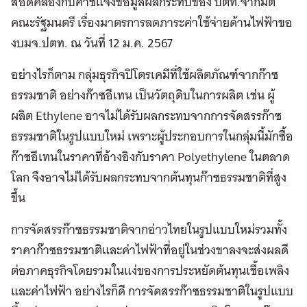
สอดคล้องกับคำชี้แจงข้อมูลผลกระทบของ ปตท.จากมติ
คณะรัฐมนตรี เรื่องมาตรการลดภาระค่าใช้จ่ายด้านไฟฟ้าขอ
งบมจ.ปตท. ณ วันที่ 12 ม.ค. 2567
อย่างไรก็ตาม กลุ่มธุรกิจปิโตรเคมีที่ใช้ผลิตภัณฑ์จากก๊าซ
ธรรมชาติ อย่างก๊าซอีเทน เป็นวัตถุดิบในการผลิต เช่น ผู้
ผลิต Ethylene อาจไม่ได้รับผลกระทบจากการจัดสรรก๊าซ
ธรรมชาติในรูปแบบใหม่ เพราะผู้ประกอบการในกลุ่มนี้มักซื้อ
ก๊าซอีเทนในราคาที่อ้างอิงกับราคา Polyethylene ในตลาด
โลก จึงอาจไม่ได้รับผลกระทบจากต้นทุนก๊าซธรรมชาติที่สูง
ขึ้น
การจัดสรรก๊าซธรรมชาติจากอ่าวไทยในรูปแบบใหม่รวมทั้ง
ราคาก๊าซธรรมชาติและค่าไฟฟ้าที่อยู่ในช่วงขาลงจะส่งผลดี
ต่อภาคธุรกิจโดยรวมในแง่ของการประหยัดต้นทุนเชื้อเพลิง
และค่าไฟฟ้า อย่างไรก็ดี การจัดสรรก๊าซธรรมชาติในรูปแบบ