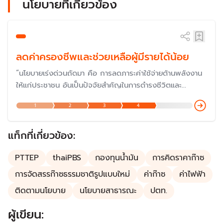
นโยบายที่เกี่ยวข้อง
ลดค่าครองชีพและช่วยเหลือผู้มีรายได้น้อย
“นโยบายเร่งด่วนถัดมา คือ การลดภาระค่าใช้จ่ายด้านพลังงาน
ให้แก่ประชาชน อันเป็นปัจจัยสำคัญในการดำรงชีวิตและ
เศรษฐกิจ รัฐบาลจะสนับสนุนให้เกิดการบริหารจัดการราคา
1
2
3
4
พลังงาน ทั้งค่าไฟฟ้า ค่าก๊าซหุงต้ม และค่าน้ำมันเชื้อเพลิงให้อยู่
ในระดับที่เหมาะสมในทันที" - คำแถลงนโยบายของนายก
รัฐมนตรี แถลงต่อรัฐสภา ในวันที่ 11 ก.ย. 2566
แท็กที่เกี่ยวข้อง:
PTTEP
thaiPBS
กองทุนน้ำมัน
การคิดราคาก๊าซ
การจัดสรรก๊าซธรรมชาติรูปแบบใหม่
ค่าก๊าซ
ค่าไฟฟ้า
ติดตามนโยบาย
นโยบายสาธารณะ
ปตท.
ผู้เขียน: