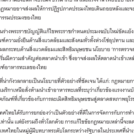
กฏหมายอาจส่งผลให้การปฏิรูปภาคประมงไทยเดินถอยหลังและจ
กรรมประมงของไทย
ื่นร่างพระราชบัญญัติแก้ไขพระราชกำหนดประมงฉบับใหม่ขัดแย้ง
ณฑ์ความยั่งยืนด้านสิ่งแวดล้อมและสังคมทั่วทั้งห่วงโซ่อุปทาน และ
ผลกระทบด้านสิ่งแวดล้อมและสิทธิมนุษยชน นโยบาย ‘การตรวจส
เริ่มมีความสำคัญต่อตลาดนำเข้า ซึ่งอาจส่งผลให้ตลาดนำเข้าเหล่าน
ณฑ์อาหารทะเลของไทย
นที่น่ากังวลกลายเป็นนโยบายที่ตัวอย่างที่ชัดเจน ได้แก่: ก
อเมริกาเหนือสั่งห้ามนำเข้าอาหารทะเลที่ระบุว่าเกี่ยวข้องแรงงา
ตภัณฑ์ที่เกี่ยวข้องกับการละเมิดสิทธิมนุษยชนสู่ตลาดสหภาพยุโร
ทศไทยได้รับการยกย่องว่าเป็นตัวอย่างที่ดีในการจัดการกับการท
เท่านั้น แต่ยังรวมถึงทั่วโลกด้วย การแก้ไขข้อกฎหมายเหล่านี้จะ
เทศไทยในหมู่ผู้มีบทบาทระดับโลกระหว่างรัฐบาลในประเทศที่น