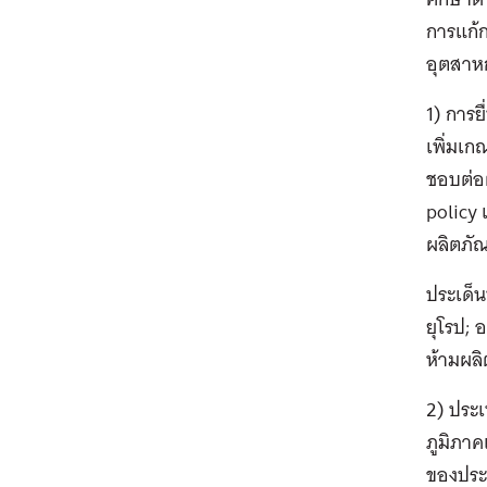
การแก้
อุตสาห
1) การย
เพิ่มเก
ชอบต่อ
policy 
ผลิตภั
ประเด็
ยุโรป; 
ห้ามผลิ
2) ประเ
ภูมิภาค
ของประ