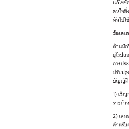
แก้ไขข้
สนใจยิ่
หันไปใช
ข้อเสน
ด้านนัก
ยุโรปแล
การประม
ปรับปรุ
บัญญัต
1) เชิญ
ราชกำห
2) เสน
สำหรับ