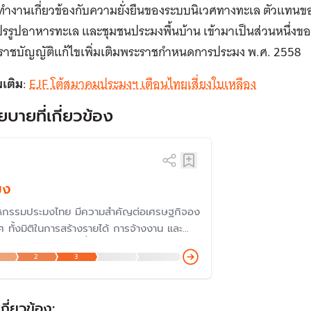
่ทำงานเกี่ยวข้องกับความยั่งยืนของระบบนิเวศทางทะเล ตัวแทน
แปรรูปอาหารทะเล และชุมชนประมงพื้นบ้าน เข้ามาเป็นส่วนหนึ่
ะราชบัญญัติแก้ไขเพิ่มเติมพระราชกำหนดการประมง พ.ศ. 2558
มเติม
:
EJF โต้สมาคมประมงฯ เตือนไทยเสี่ยงใบเหลือง
ยบายที่เกี่ยวข้อง
มง
หกรรมประมงไทย มีความสำคัญต่อเศรษฐกิจอง
 ทั้งมิติในการสร้างรายได้ การจ้างงาน และ
ั่นคงทางอาหาร แต่ที่่ผ่านมา เผชิญกับความ
2
3
ยในการรักษาความสมดุลย์ จนมีปัญหาการทำ
ผิดกฎหมาย ขาดการรายงาน และขาดการ
ม (IUU Fishing) รวมถึงปัญหาแรงงาน
เกี่ยวข้อง: