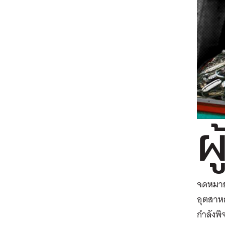
ผู
จดหมายเ
อุตสาห
กำลังพิ