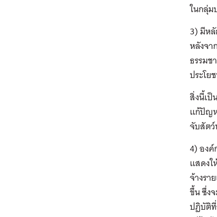
ในกลุ่
3) มีหล
หลังจาก
ธรรมชาต
ประโยช
สิ่งนี้
แก้ปัญ
จับสัตว์
4) องค
แสดงให้
จ้างรา
ขึ้น ซึ
ปฏิบัติท