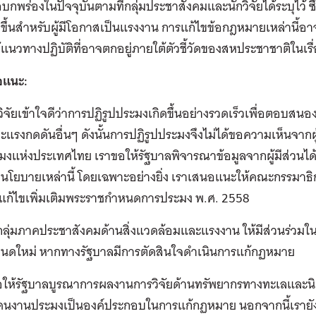
อบกพร่องในปัจจุบันตามที่กลุ่มประชาสังคมและนักวิจัยได้ระบุไว้
งขึ้นสำหรับผู้มีโอกาสเป็นแรงงาน การแก้ไขข้อกฎหมายเหล่านี้อ
้แนวทางปฏิบัติที่อาจตกอยู่ภายใต้ตัวชี้วัดของสหประชาชาติในเรื
อแนะ:
วิจัยเข้าใจดีว่าการปฏิรูปประมงเกิดขึ้นอย่างรวดเร็วเพื่อตอบ
ะแรงกดดันอื่นๆ ดังนั้นการปฏิรูปประมงจึงไม่ได้ขอความเห็นจากผู้
งแห่งประเทศไทย เราขอให้รัฐบาลพิจารณาข้อมูลจากผู้มีส่วนได
งนโยบายเหล่านี้ โดยเฉพาะอย่างยิ่ง เราเสนอแนะให้คณะกรรมาธ
ิแก้ไขเพิ่มเติมพระราชกำหนดการประมง พ.ศ. 2558
กลุ่มภาคประชาสังคมด้านสิ่งแวดล้อมและแรงงาน ให้มีส่วนร่วม
นดใหม่ หากทางรัฐบาลมีการตัดสินใจดำเนินการแก้กฏหมาย
อให้รัฐบาลบูรณาการผลงานการวิจัยด้านทรัพยากรทางทะเลและนิ
คนงานประมงเป็นองค์ประกอบในการแก้กฏหมาย นอกจากนี้เรายัง