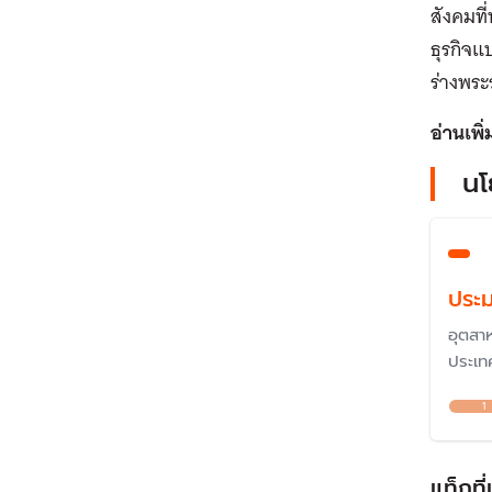
สังคมที
ธุรกิจ
ร่างพร
อ่านเพิ่
นโ
ประ
อุตสา
ประเทศ
ความม
1
ท้าทา
ประมง
ควบคุ
แท็กที่