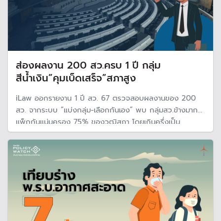
ส่องผลงาน 200 สว.ครบ 1 ปี กลุ่ม
สีน้ำเงิน”คุมเบ็ดเสร็จ”สภาสูง
iLaw ออกรายงาน 1 ปี สว. 67 ตรวจสอบผลงานของ 200
สว. จากระบบ “แบ่งกลุ่ม-เลือกกันเอง” พบ กลุ่มสว.ข้างมาก
แพ็กกันแน่นครอง 75% ของวุฒิสภา โดยเกินครึ่งเป็น
สว.สีน้ำเงิน ขณะที่ สว. 88 คนผลัดเวรนั่งกมธ.สอบประวัติฯ
ศาลรธน.-องค์กรอิสระ-ข้าราชการระดับสูง