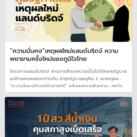
“ความมั่นคง”เหตุผลใหม่แลนด์บริดจ์ ความ
พยายามครั้งใหม่ของภูมิใจไทย
โครงการแลนด์บริดจ์ ผ่านการศึกษาความเป็นไปได้หลายรัฐบาล
แต่อ้างเหตผลแตกต่างกัน ล่าสุดรัฐบาลอนุทิน 2 ยกเหตุผล
“ความมั่นคงด้านภูมิรัฐศาสตร์” หลังสงครามอินหร่าน -สหรัฐ
จึงเป็นบริบทของการศึกษาใหม่ ที่ต้องจับตาความเป็นไปได้ของ
โครงการผ่านใต้ข้อถกเถียงความคุ้มค่าทางเศรษฐกิจและผลกระ
ทบสิ่งแวดล้อม