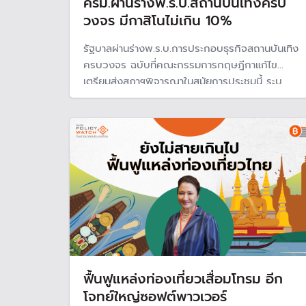
ครม.ผ่านร่างพ.ร.บ.สถานบันเทิงครบ
วงจร มีกาสิโนไม่เกิน 10%
รัฐบาลผ่านร่างพ.ร.บ.การประกอบธุรกิจสถานบันเทิง
ครบวงจร ฉบับที่คณะกรรมการกฤษฎีกาแก้ไข
เตรียมส่งสภาฯพิจารณาในสมัยการประชุมนี้ ระบุ
พื้นที่มีกาสิโน ไม่เกิน 10% ที่เหลือเป็นสถานบันเทิง
หวังดึงดูดนักท่องเที่ยวต่างชาติ
ฟื้นฟูแหล่งท่องเที่ยวเสื่อมโทรม อีก
โจทย์ใหญ่ซอฟต์พาวเวอร์