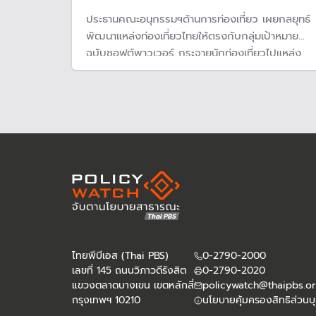
ประธานคณะอนุกรรมฯด้านการท่องเที่ยว เผยกลยุทธ์
พัฒนาแหล่งท่องเที่ยวไทยให้ตรงกับกลุ่มเป้าหมาย
ฉบับซอฟต์พาวเวอร์ กระจายนักท่องเที่ยวไปแหล่ง
อื่น ๆ ยกระดับสินค้าท้องถิ่นให้น่าดึงดูด ยอมรับ
แหล่งท่องเที่ยวเสื่อมโทรมเป็นโจทย์ใหญ่ที่ท้ายทาย
ของไทย แนะรัฐเร่งฟื้นฟูร่วมกับภาคเอกชนไปสู่การ
พัฒนาท่องเที่ยวที่ยั่งยืน
ไทยพีบีเอส (Thai PBS)
0-2790-2000
เลขที่ 145 ถนนวิภาวดีรังสิต
0-2790-2020
แขวงตลาดบางเขน เขตหลักสี่
policywatch@thaipbs.or
กรุงเทพฯ 10210
นโยบายคุ้มครองสิทธิส่วนบ