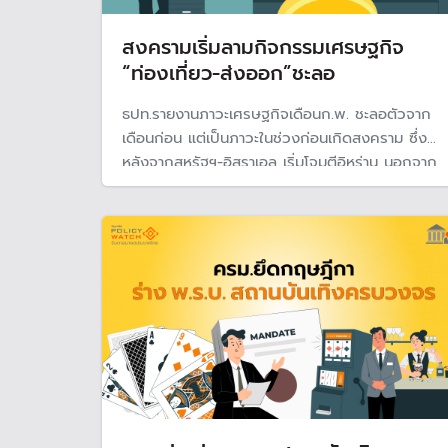
สงครามเริ่มลามกิจกรรมเศรษฐกิจ
“ท่องเที่ยว-ส่งออก”ชะลอ
ธปท.รายงานภาวะเศรษฐกิจเดือนก.พ. ชะลอตัวจาก
เดือนก่อน แต่เป็นภาวะในช่วงก่อนเกิดสงคราม ซึ่ง
หลังจากสหรัฐฯ-อิสราเอล เริ่มโจมตีอิหร่าน นอกจาก
จะส่งผลให้ราคาพลังงานปรับตัวสูงขึ้นอย่างมากแล้ว
ผลกระทบกำลังเริ่มลามไปยังกิจกรรมทางเศรษฐกิจ
อื่น โดยเฉพาะท่องเที่ยวและการขนส่งทางเรือ ซึ่งเป็น
สัญญาณว่าจะกระทบส่งออก