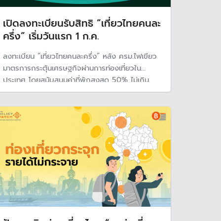
เปิดลงทะเบียนรับสิทธิ “เที่ยวไทยคนละ
ครึ่ง” เริ่มวันแรก 1 ก.ค.
ลงทะเบียน “เที่ยวไทยคนละครึ่ง” หลัง ครม.ไฟเขียว
มาตรการกระตุ้นเศรษฐกิจผ่านการท่องเที่ยวใน
ประเทศ โดยสนับสนุนค่าที่พักสูงสุด 50% ไม่เกิน
3,000 บาท/ห้อง/คืน เริ่มเปิดให้ประชาชนลงทะเบียน
วันแรก 1 ก.ค. ใช้ได้ถึง 31 ต.ค. มีจำกัด 5 แสนสิทธิ
พร้อมเผยวิธีลงทะเบียนผ่านแอปพลิเคชัน Amazing
Thailand