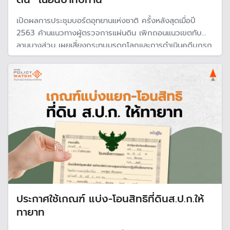
เปิดผลการประชุมบอร์ดอุทยานแห่งชาติ ครั้งหลังสุดเมื่อปี
2563 ค้านแนวทางผู้ตรวจการแผ่นดิน เพิกถอนแนวเขตทับ
ลานบางส่วน เผยเสี่ยงกระทบมรดกโลกและการดำเนินคดีบุกรุก
ป่า โดยเฉพาะพวกนายทุนกลุ่มรีสอร์ทและโรงแรม เทียบความ
แตกต่างพื้นที่อุทยานจากแผนที่ 3 ฉบับ หากใช้ One Map ผืน
ป่าทับลานจะเหลือราว 1.1 ล้านไร่
ประกาศใช้เกณฑ์ แบ่ง-โอนสิทธิที่ดินส.ป.ก.ให้
ทายาท