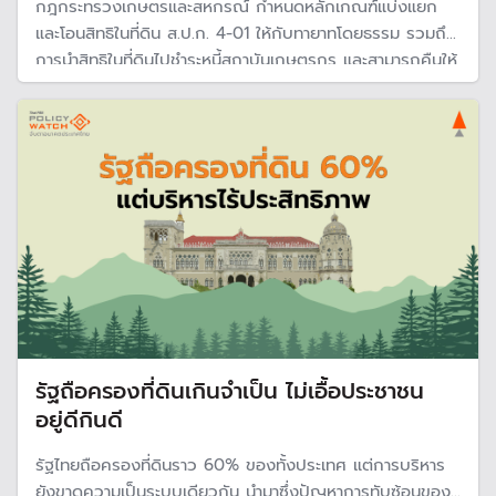
กฎกระทรวงเกษตรและสหกรณ์ กำหนดหลักเกณฑ์แบ่งแยก
และโอนสิทธิในที่ดิน ส.ป.ก. 4-01 ให้กับทายาทโดยธรรม รวมถึง
การนำสิทธิในที่ดินไปชำระหนี้สถาบันเกษตรกร และสามารถคืนให้
กับ ส.ป.ก. โดยได้รับค่าตอบแทน
รัฐถือครองที่ดินเกินจำเป็น ไม่เอื้อประชาชน
อยู่ดีกินดี
รัฐไทยถือครองที่ดินราว 60% ของทั้งประเทศ แต่การบริหาร
ยังขาดความเป็นระบบเดียวกัน นำมาซึ่งปัญหาการทับซ้อนของ