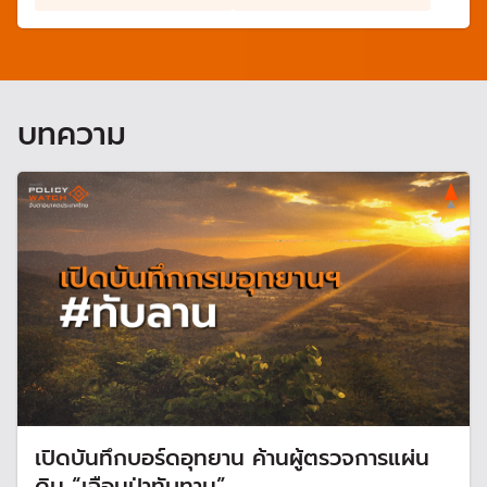
ประชาชนในพื้นที่ เป็น
ตามศักยภาพของพื้นที่
โครงการแจก "โฉนดเพื่อ
โดยสามารถเปลี่ยนมือได้
การเกษตร"
ระหว่างเกษตรกรที่มี
คุณสมบัติด้วยกันตามที่
กฎหมายกำหนด ต้อง
บทความ
ปลูกไม้มีค่าในพื้นที่ตาม
สัดส่วนที่ ส.ป.ก. กำหนด
สามารถใช้ค้ำประกันเงินกู้
กับสถาบันการเงินได้ทุก
แห่ง โดยเฉพาะสถาบัน
การเงินของรัฐ ต้องถือ
ครอง ส.ป.ก. 4-01 และ
ทำประโยชน์มาไม่น้อยกว่า
5 ปี
เปิดบันทึกบอร์ดอุทยาน ค้านผู้ตรวจการแผ่น
ดิน “เฉือนป่าทับทาน”