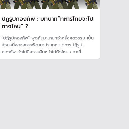
ปฏิรูปกองทัพ : บทบาท”ทหารไทยจะไป
ทางไหน” ?
"ปฏิรูปกองทัพ" พูดกันมานานกว่าครึ่งศตวรรษ เป็น
ส่วนหนึ่งของการพัฒนาประเทศ แต่การปฏิรูป
กองทัพ ยังไม่มีความคืบหน้าไปถึงไหน ขณะที่
กองทัพยังมอง "ชาติ" ไม่นับรวมประชาชน จึงยังพบ
ปัญหาการละเมิดเสรีภาพ และยังไม่มีแนวโน้มว่าจะ
พัฒนาไปอย่างไร ทำให้ดูเหมือนว่าเมื่อพูดถึงการ
ปฏิรูปกองทัพ ประเด็นก็จะวกไปวนมา