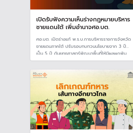
เปิดรับฟังความเห็นร่างกฎหมายบริหาร
ชายแดนใต้ เพิ่มอำนาจศอ.บต.
ศอ.บต. เปิดร่างแก้ พ.ร.บ.การบริหารราชการจังหวัด
ชายแดนภาคใต้ ปรับรอบทบทวนนโยบายจาก 3 ปี
เป็น 5 ปี ดันยุทธศาสตร์พัฒนาพื้นที่ให้มีผลผูกพัน
หน่วยงานรัฐและการจัดสรรงบประมาณ ขยาย
ตัวแทนภาคประชาชนในสภาที่ปรึกษาฯ พร้อมเปิดทาง
เสนอความเห็นต่อนายกฯ ได้โดยตรง