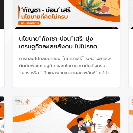
นโยบาย“กัญชา-บ่อน”เสรี: มุ่ง
เศรษฐกิจละเลยสังคม ไปไม่รอด
การกลับไปกลับมาของ “กัญชาเสรี“ ระหว่างยาเสพ
ติดกับพืชเศรษฐกิจ และนโยบายสถาบันเทิงครบ
วงจร หรือ “เอ็นเตอร์เทนเมนต์คอมเพล็กซ์“ แม้ว่า
บรรดานักวิเคราะห์ทางการเมืองจะมองว่าสิ่งที่เกิดขึ้น
มาจากความขัดแย้งทางการเมือง แต่อีกด้านหนึ่งมา
จากความล้มเหลวของการดำเนินนโยบายสาธารณะ
ของไทย