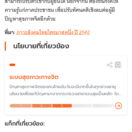
สามารถปรับตัวเข้ากับผู้อื่นได้ นอกจากนี้ ต้องรณรงค์ให้
ความรู้แก่ภาคประชาชน เพื่อปรับทัศนคติเชิงลบต่อผู้มี
ปัญหาสุขภาพจิตอีกด้วย
ที่มา:
ภาวะสังคมไทยไตรมาสหนึ่ง ปี 2567
นโยบายที่เกี่ยวข้อง
ระบบสุขภาวะทางจิต
ปัญหาสุขภาพจิตของคนไทยนับวันจะมีมากขึ้นในทุกช่วงอายุ
นโยบายเพื่อแก้ปัญหามาจากกระทรวงสาธารณสุขเป็นหลัก โดย
รัฐบาลชุดปัจจุบัน ได้บรรจุนโยบายด้านสุขภาพจิตไว้เป็น 1 ใน
1
2
3
นโยบาย "ยกระดับ 30 บาทพลัส" แต่จะสามารถคลี่คลายปัญหา
ได้หรือไม่ ในเมื่อสุขภาพจิตเกี่ยวข้องกับสภาพแวดล้อมทาง
สังคมเศรษฐกิจในวงกว้าง
แท็กที่เกี่ยวข้อง: