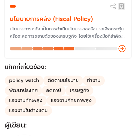
นโยบายการคลัง (Fiscal Policy)
นโยบายการคลัง เป็นการดำเนินนโยบายของรัฐบาลเพื่อกระตุ้น
หรือชะลอการขยายตัวของเศรษฐกิจ โดยใช้เครื่องมือที่สำคัญ
ของรัฐบาล คือ การใช้จ่ายของรัฐบาล (รายจ่าย) และการเก็บ
1
2
3
ภาษี (รายได้) รวมถึงการก่อหนี้สาธารณะของรัฐบาล
แท็กที่เกี่ยวข้อง:
policy watch
ติดตามนโยบาย
ทำงาน
พัฒนาประเทศ
ลดภาษี
เศรษฐกิจ
แรงงานทักษะสูง
แรงงานศักยภาพสูง
แรงงานในต่างแดน
ผู้เขียน: