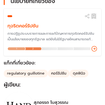
นโยบายที่เกี่ยวข้อง
ทุจริตคอร์รัปชัน
การปฏิรูประบบราชการและการแก้ปัญหาการทุจริตคอร์รัปชัน
เป็นนโยบายของทุกรัฐบาล แต่ยังไม่มีรัฐบาลไหนสามารถแก้
ปัญหาได้ โดยประเด็นดังกล่าวในความรู้สึกของประชาชนจาก
1
2
การสำรวจของสำนักวิจัยต่าง ๆ พบว่าประชาชนมีความเห็นว่า
สถานการณ์รุนแรงขึ้น
แท็กที่เกี่ยวข้อง:
regulatory guillotine
คอร์รัปชัน
ดุลพินิจ
ผู้เขียน:
สุภอรรถ โบสุวรรณ