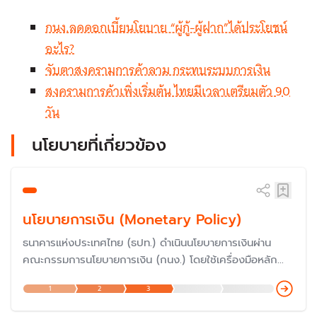
กนง.ลดดอกเบี้ยนโยบาย “ผู้กู้-ผู้ฝาก”ได้ประโยชน์
อะไร?
จับตาสงครามการค้าลาม กระทบระบบการเงิน
สงครามการค้าเพิ่งเริ่มต้น ไทยมีเวลาเตรียมตัว 90
วัน
นโยบายที่เกี่ยวข้อง
นโยบายการเงิน (Monetary Policy)
ธนาคารแห่งประเทศไทย (ธปท.) ดำเนินนโยบายการเงินผ่าน
คณะกรรมการนโยบายการเงิน (กนง.) โดยใช้เครื่องมือหลัก
คือ ‘อัตราดอกเบี้ยนโยบาย’ เพื่อรักษาระดับราคาสินค้าและ
1
2
3
บริการ ไม่ให้เปลี่ยนแปลงเร็วเกินไปจนกระทบกับเศรษฐกิจ โด
ยกนง.มีการตั้งขึ้นเมื่อปี 2551 ทำให้การกำหนดนโยบายการงินข