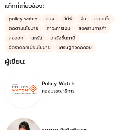
องไทย "ก้าวสู่ยุคใหม่"
แท็กที่เกี่ยวข้อง:
policy watch
กนง.
จีดีพี
จีน
ดอกเบี้น
ติดตามนโยบาย
ภาวะการเงิน
สงครามการค้า
ส่งออก
สหรัฐ
สหรัฐขึ้นภาษี
อัตราดอกเบี้ยนโยบาย
เศรษฐกิจถดถอย
ผู้เขียน:
Policy Watch
กองบรรณาธิการ
ชญาดา จิรกิตติถาวร