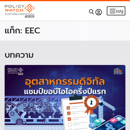
เมนู
แท็ก:
EEC
บทความ