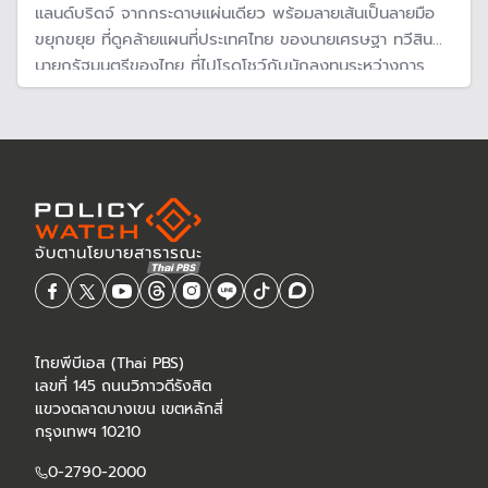
แลนด์บริดจ์ จากกระดาษแผ่นเดียว พร้อมลายเส้นเป็นลายมือ
ขยุกขยุย ที่ดูคล้ายแผนที่ประเทศไทย ของนายเศรษฐา ทวีสิน
นายกรัฐมนตรีของไทย ที่ไปโรดโชว์กับนักลงทุนระหว่างการ
เยือนจีน โครงการแลนด์บริดจ์ก็ได้รับการ "ฟื้นชีพ" ขึ้นมาอีก
ครั้ง
ไทยพีบีเอส (Thai PBS)
เลขที่ 145 ถนนวิภาวดีรังสิต
แขวงตลาดบางเขน เขตหลักสี่
กรุงเทพฯ 10210
0-2790-2000