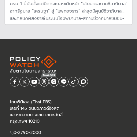
ครบ 1 ปีนับตั้งแต่มีการแถลงเดินหน้า "นโยบายสถานชีวาภิบาล"
จากรัฐบาล "เศรษฐา" สู่ "แพทองธาร" ล่าสุดมีศูนย์ชีวาภิบาล
และคลินิกผู้สูงอายุในระบบโรงพยาบาล-สถานชีวาภิบาลชุมชน-
บ้านชีวาภิบาลเพิ่มแล้วทั่วประเทศ Policy Watch ชวนมอง
โอกาสและทิศทางต่อจากนี้สู่ภาพฝัน "สิทธิการตายดี" อย่างมี
ศักดิ์ศรีความเป็นมนุษย์
ไทยพีบีเอส (Thai PBS)
เลขที่ 145 ถนนวิภาวดีรังสิต
แขวงตลาดบางเขน เขตหลักสี่
กรุงเทพฯ 10210
0-2790-2000