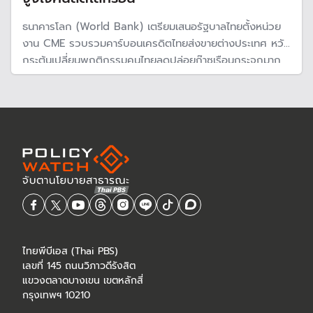
ธนาคารโลก (World Bank) เตรียมเสนอรัฐบาลไทยตั้งหน่วย
งาน CME รวบรวมคาร์บอนเครดิตไทยส่งขายต่างประเทศ หวัง
กระตุ้นเปลี่ยนพฤติกรรมคนไทยลดปล่อยก๊าซเรือนกระจกมาก
ขึ้น และบรรลุเป้าหมาย Net Zero ไวขึ้น
ไทยพีบีเอส (Thai PBS)
เลขที่ 145 ถนนวิภาวดีรังสิต
แขวงตลาดบางเขน เขตหลักสี่
กรุงเทพฯ 10210