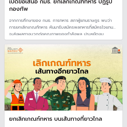
เปิดข้อเสนอ กมธ. ยกเลิกเกณฑ์ทหาร ปฏิรูป
กองทัพ
จากการศึกษาของ กมธ. การทหาร สภาผู้แทนราษฎร พบว่า
การยกเลิกเกณฑ์ทหาร หันมารับสมัครพลทหารที่สมัครใจแทน
จะส่งผลทางบวกต่อคุณภาพของกำลังพล ประหยัดงบ
ประมาณ และเป็นการปฏิรูปกองทัพให้มีประสิทิภาพมากขึ้น
ยกเลิกเกณฑ์ทหาร บนเส้นทางที่ยาวไกล