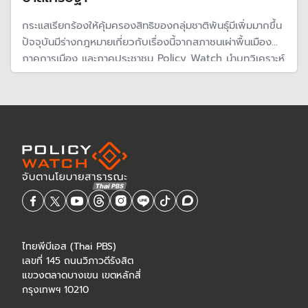
กระแสเรียกร้องให้คุ้มครองสิทธิของกลุ่มชาติพันธุ์มีเพิ่มมากขึ้น
ปัจจุบันมีร่างกฎหมายเกี่ยวกับเรื่องนี้จากสภาชนเผ่าพื้นเมือง
ภาคการเมือง และภาคประชาชน Policy Watch นำบทวิเคราะห์
โดย อภินันท์ ธรรมเสนา ศูนย์มานุษยวิทยาสิรินธร ที่สะท้อนถึง
สถานการณ์ ความท้าทาย และโอกาสของ พ.ร.บ.ชาติพันธุ์ใน
ปัจจุบัน
ไทยพีบีเอส (Thai PBS)
เลขที่ 145 ถนนวิภาวดีรังสิต
แขวงตลาดบางเขน เขตหลักสี่
กรุงเทพฯ 10210