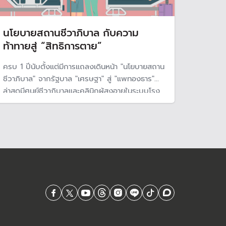
นโยบายสถานชีวาภิบาล กับความ
ท้าทายสู่ “สิทธิการตาย”
ครบ 1 ปีนับตั้งแต่มีการแถลงเดินหน้า "นโยบายสถาน
ชีวาภิบาล" จากรัฐบาล "เศรษฐา" สู่ "แพทองธาร"
ล่าสุดมีศูนย์ชีวาภิบาลและคลินิกผู้สูงอายุในระบบโรง
พยาบาล-สถานชีวาภิบาลชุมชน-บ้านชีวาภิบาลเพิ่ม
แล้วทั่วประเทศ Policy Watch ชวนมองโอกาสและ
ทิศทางต่อจากนี้สู่ภาพฝัน "สิทธิการตายดี" อย่างมี
ศักดิ์ศรีความเป็นมนุษย์