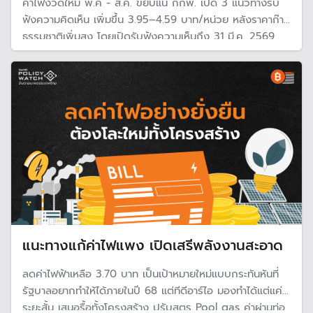
ค่าไฟงวดใหม่ พ.ค - ส.ค. ขยับแน่ กกพ. เปิด 3 แนวทางรับ
ฟังความคิดเห็น เพิ่มขึ้น 3.95–4.59 บาท/หน่วย หลังราคาก๊าซ
ธรรมชาติเพิ่มสูง โดยเปิดรับฟังความเห็นถึง 31 มี.ค. 2569
แนะทางแก้ค่าไฟแพง เปิดเสรีพลังงานสะอาด
ลดค่าไฟฟ้าเหลือ 3.70 บาท เป็นเป้าหมายใหม่แบบกระทันหันที่
รัฐบาลอยากทำให้ได้ภายในปี 68 แต่ทีดีอาร์ไอ มองทำได้แต่แค่
ระยะสั้น เสนอรื้อทั้งโครงสร้าง ปรับสูตร Pool gas ค่าผ่านท่อ