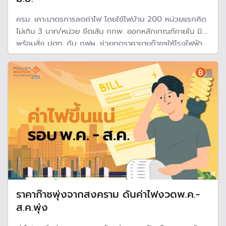
ครม. เคาะมาตรการลดค่าไฟ โดยใช้ไฟบ้าน 200 หน่วยแรกคิด
ไม่เกิน 3 บาท/หน่วย ขีดเส้น กกพ. ออกหลักเกณฑ์ภายใน มิ.ย.
พร้อมสั่ง ปตท. กับ กฟผ. ช่วยกดราคาขายก๊าซฯให้โรงไฟฟ้า
เพื่อพยุงค่าไฟ พ.ค.-ส.ค. และให้เก็บคืนปี 70
ราคาก๊าซพุ่งจากสงคราม ดันค่าไฟงวดพ.ค.-
ส.ค.พุ่ง