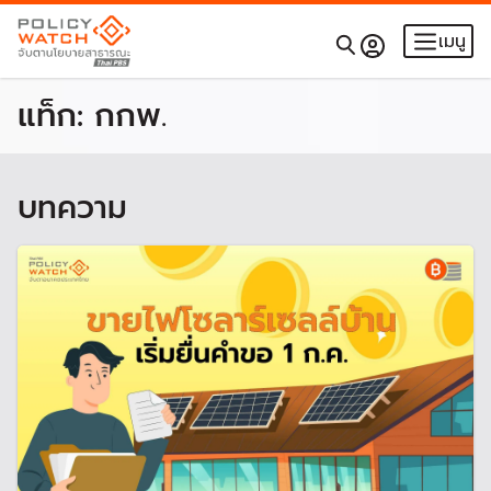
เมนู
แท็ก:
กกพ.
บทความ