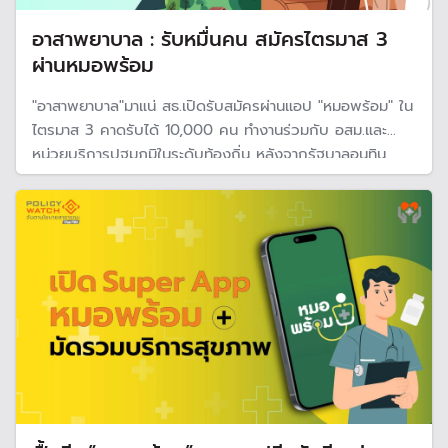
อาสาพยาบาล : รับหมื่นคน สมัครไตรมาส 3
ผ่านหมอพร้อม
"อาสาพยาบาล"มาแน่ สธ.เปิดรับสมัครผ่านแอป "หมอพร้อม" ใน
ไตรมาส 3 คาดรับได้ 10,000 คน ทำงานร่วมกับ อสม.และ
หน่วยบริการปฐมภูมิในระดับท้องถิ่น หลังจากรัฐบาลอนุทิน
แถลงนโยบายเปลี่ยนจาก "พยาบาลอาสา" มาเป็น "อาสา
พยาบาล" มีค่าตอบแทนขั้นต่ำ 15,000 บาทต่อเดือน ขณะที่
นพ.สุภัทร ห่วงใช้งบและงานซ้ำซ้อน