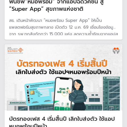
ฟื้นชีพ”หมอพร้อม” จากแอปฉีดวัคซีน สู่
”Super App“ สุขภาพแห่งชาติ
สธ. เดินหน้าพัฒนา “หมอพร้อม Super App” ให้เป็น
แพลตฟอร์มสุขภาพกลาง เปิดตัว 12 ม.ค. 69 เชื่อมโยงข้อมูล
จาก รพ.ทุกสังกัดกว่า 15,000 แห่ง ลดความซ้ำซ้อนจากแอปสุ
ขภาพรัฐกว่า 50 แอป เพื่อให้ประชาชนเข้าถึงบริการง่าย
แพทย์เห็นข้อมูลครบ และรัฐใช้ข้อมูลวางแผนเชิงระบบได้
บัตรทองเฟส 4 เริ่มสิ้นปี เลิกใบส่งตัว ใช้แอป
หมอพร้อมปีหน้า