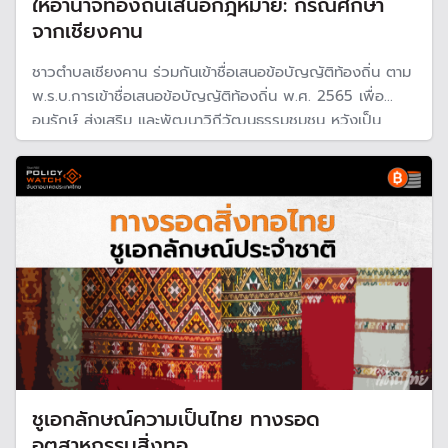
ให้อำนาจท้องถิ่นเสนอกฎหมาย: กรณีศึกษา
จากเชียงคาน
ชาวตำบลเชียงคาน ร่วมกันเข้าชื่อเสนอข้อบัญญัติท้องถิ่น ตาม
พ.ร.บ.การเข้าชื่อเสนอข้อบัญญัติท้องถิ่น พ.ศ. 2565 เพื่อ
อนุรักษ์ ส่งเสริม และพัฒนาวิถีวัฒนธรรมชุมชน หวังเป็น
วัคซีนทางสังคม ในการสร้างกฎกติกาที่ชัดเจน บังคับใช้ร่วมกัน
อย่างยั่งยืน แก้ปัญหาความขัดแย้งจากการพัฒนา
ชูเอกลักษณ์ความเป็นไทย ทางรอด
อุตสาหกรรมสิ่งทอ