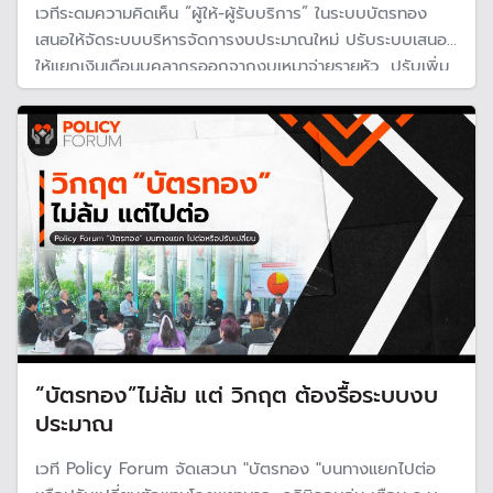
เวทีระดมความคิดเห็น “ผู้ให้-ผู้รับบริการ” ในระบบบัตรทอง
เสนอให้จัดระบบบริหารจัดการงบประมาณใหม่ ปรับระบบเสนอ
ให้แยกเงินเดือนบุคลากรออกจากงบเหมาจ่ายรายหัว, ปรับเพิ่ม
เพดานการจ่ายชดเชยตามกลุ่มวินิจฉัยโรคร่วม เป็น 12,000
บาท และเพิ่มงบประมาณสนับสนุนกองทุนสุขภาพท้องถิ่น และ
กองทุนดูแลระยะยาว
“บัตรทอง”ไม่ล้ม แต่ วิกฤต ต้องรื้อระบบงบ
ประมาณ
เวที Policy Forum จัดเสวนา "บัตรทอง "บนทางแยกไปต่อ