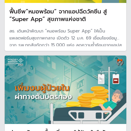
ฟื้นชีพ”หมอพร้อม” จากแอปฉีดวัคซีน สู่
”Super App“ สุขภาพแห่งชาติ
สธ. เดินหน้าพัฒนา “หมอพร้อม Super App” ให้เป็น
แพลตฟอร์มสุขภาพกลาง เปิดตัว 12 ม.ค. 69 เชื่อมโยงข้อมูล
จาก รพ.ทุกสังกัดกว่า 15,000 แห่ง ลดความซ้ำซ้อนจากแอปสุ
ขภาพรัฐกว่า 50 แอป เพื่อให้ประชาชนเข้าถึงบริการง่าย
แพทย์เห็นข้อมูลครบ และรัฐใช้ข้อมูลวางแผนเชิงระบบได้