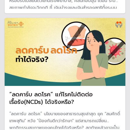
หรือปรับเปลี่ยนตัวแทนโรงพยาบาล, คลินิกอบอุ่น เตือน ระบบ
สุขภาพกำลังจะวิกฤติ ชี้ เงินบำรุงและเงินสำรองสุทธิทั้งระบบ
เหลือแค่ 4.6 หมื่นล้านและมีแนวโน้มลดลงหวั่นปี 2570 เผชิญ
วิกฤติอีกรอบ แนะรื้อระบบงบประมาณ
“ลดคาร์บ ลดโรค” แก้โรคไม่ติดต่อ
เรื้อรัง(NCDs) ได้จริงหรือ?
“ลดคาร์บ ลดโรค” นโยบายของสาธารณสุขล่าสุด ยุค "สมศักดิ์
เทพสุทิน" หวัง "ป้องกันดีกว่ารักษา" แต่สามารถเปลี่ยน
พฤติกรรมสุขภาพของคนไทยได้จริงหรือ? สุดท้ายแล้วอาจเป็น