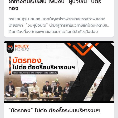
ผ่าทางตันระยะสั้น เพิ่มงบ “ผู้ป่วยใน” บัตร
ทอง
กระแสปฏิรูป สปสช. จากปัญหาโรงพยาบาลขาดสภาพคล่อง
โดยเฉพาะ “งบผู้ป่วยใน” นำมาสู่การหาแนวทางแก้ปัญหาตามข้อ
เรียกร้องที่องค์กรแพทย์เสนอมา แต่โจทย์สำคัญคือต้อง
เป็นการแก้ปัญหาที่ยั่งยืน ไม่เกิดซ้ำรอยปี 2568 โดยของบก
ลางเพิ่ม แต่ยังคงบริหารแบบ "งบปลายปิด" ด้วยกรอบงบ
แต่ละปี
”บัตรทอง” ไปต่อ ต้องรื้อระบบบริหารงบฯ