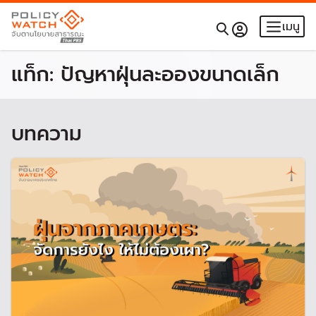
เมนู
แท็ก:
ปัญหาฝุ่นละอองขนาดเล็ก
บทความ