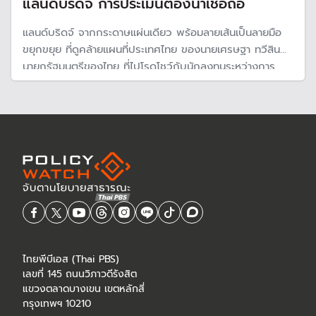
แลนด์บริดจ์ การประเมินต้องน่าเชื่อถือ
แลนด์บริดจ์ จากกระดาษแผ่นเดียว พร้อมลายเส้นเป็นลายมือ
ขยุกขยุย ที่ดูคล้ายแผนที่ประเทศไทย ของนายเศรษฐา ทวีสิน
นายกรัฐมนตรีของไทย ที่ไปโรดโชว์กับนักลงทุนระหว่างการ
เยือนจีน โครงการแลนด์บริดจ์ก็ได้รับการ "ฟื้นชีพ" ขึ้นมาอีก
ครั้ง
ไทยพีบีเอส (Thai PBS)
เลขที่ 145 ถนนวิภาวดีรังสิต
แขวงตลาดบางเขน เขตหลักสี่
กรุงเทพฯ 10210