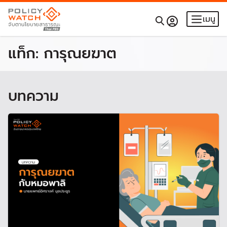
เมนู
แท็ก:
การุณยฆาต
บทความ