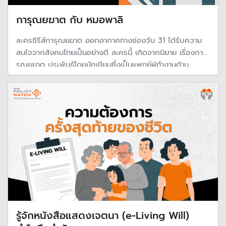
การุณยฆาต กับ หมอพาลิ
ละครซีรีส์การุณยฆาต ออกอากาศทางช่องวัน 31 ได้รับความ
สนใจจากสังคมไทยเป็นอย่างดี ละครนี้ เกิดจากนิยาย เรื่องกา
รุณยฆาต ประพันธ์โดยนักเขียนซึ่งเป็นแพทย์ผู้ทำงานด้าน
เวชศาสตร์ประคับประคอง หรือเรียกกันว่า “หมอพาลิ” ผู้ให้การ
ดูแล Palliative care
รู้จักหนังสือแสดงเจตนา (e-Living Will)