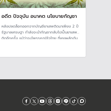
อดีต ปัจจุบัน อนาคต นโยบายกัญชา
หลังปลดล็อกออกจากบัญชียาเสพติดมาเพียง 2 ปี
รัฐบาลเศรษฐา กำลังจะนำกัญชากลับไปเป็นยาเสพ
ติดอีกครั้ง แม้ว่าจะมีพรรคภูมิใจไทย ที่เคยผลักดัน
กัญชาออกจากบัญชียาเสพติด ในสมัยรัฐบาลพลเอก
ประยุทธ์ร่วมรัฐบาลนี้ด้วยก็ตาม