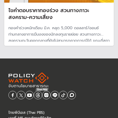
ไขคำตอบราคาทองร่วง สวนทางภาวะ
สงคราม-ความเสี่ยง
ทองคำร่วงหนักเดือน มี.ค. หลุด 5,000 ดอลลาร์/ออนซ์
ท่ามกลางอาการมึนงงของนักลงทุนรายย่อย สวนทางภาวะ
สงครามตะวันออกกลางที่ยังไม่สามารถคาดการณืได้ ขณะที่สภา
ทองคำโลก เผยตลาดเผชิญกับแรงเทขายอย่างหนักจนเกิน
ปัจจัยพื้นฐาน คนเริ่มถือเงินสด หาจังหวะลงทุนสินทรัพย์อื่น
ไทยพีบีเอส (Thai PBS)