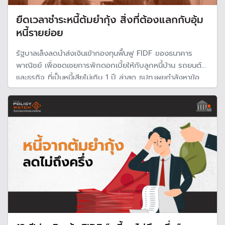
ยืดเวลาชำระหนี้ต้มยำกุ้ง สิ่งที่ต้องแลกกับอุ้ม
หนี้รายย่อย
รัฐบาลเล็งลดนำส่งเงินเข้ากองทุนฟื้นฟู FIDF ของธนาคาร
พาณิชย์ เพื่อชดเชยการพักดอกเบี้ยให้กับลูกหนี้บ้าน รถยนต์
และธุรกิจ ที่เป็นหนี้เสียไม่เกิน 1 ปี ล่าสุด ธปท.เผยกำลังหาข้อ
สรุปที่ชัดเจนกับกระทรวงการคลัง ยอมรับลดส่งเงินเข้ากอง
ทุนฯกระทบยืดจ่ายหนี้จากวิกฤตต้มยำกุ้งตั้งแต่ปี 40