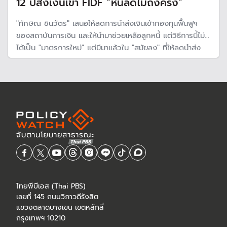
12 ปีส่งเงินเข้า FIDF “หนี้ลดไม่ถึงครึ่ง”
"ทักษิณ ชินวัตร" เสนอให้ลดการนำส่งเงินเข้ากองทุนฟื้นฟูฯ
ของสถาบันการเงิน และให้นำมาช่วยเหลือลูกหนี้ แต่วิธีการนี้ไม่
ได้เป็น "มาตรการใหม่" แต่มีมาแล้วใน "สมัยลุง" ที่ให้ลดนำส่ง
เป็นการชั่วคราว และให้สถาบันการเงินลดดอกเบี้ย ในยุคโค
วิด-19 แต่ในครั้งนี้จะทำได้หรือไม่?
ไทยพีบีเอส (Thai PBS)
เลขที่ 145 ถนนวิภาวดีรังสิต
แขวงตลาดบางเขน เขตหลักสี่
กรุงเทพฯ 10210