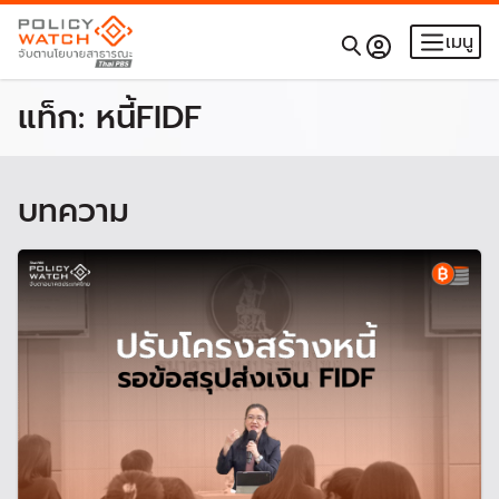
เมนู
แท็ก:
หนี้FIDF
บทความ