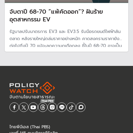
จับตาปี 68-70 “แพ้คัดออก”? ฝันร้าย
อุตสาหกรรม EV
รัฐบาลปรับมาตรการ EV3 และ EV3.5 รับมือรถยนต์ไฟฟ้าล้น
ตลาด หลังรายใหญ่ถล่มราคาอย่างหนัก คาดสงครามราคายังมี
ต่อไปถึงปี 70 แม้จะลดความดุเดือดลง ชี้ในปี 68-70 อาจเป็น
ฝันร้าย เป็นช่วง “การแข่งขันแบบคัดออก” ของอุตสาหกรรมอี
วี
ไทยพีบีเอส (Thai PBS)