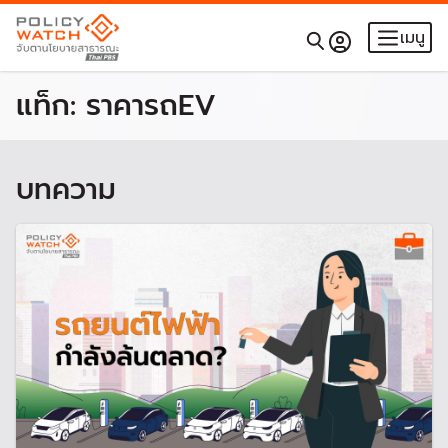
เมนู
แท็ก:
ราคารถEV
บทความ