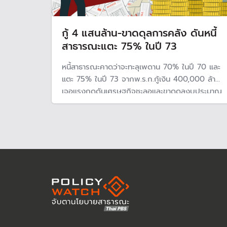
กู้ 4 แสนล้าน-ขาดดุลการคลัง ดันหนี้
สาธารณะแตะ 75% ในปี 73
หนี้สาธารณะคาดว่าจะทะลุเพดาน 70% ในปี 70 และ
แตะ 75% ในปี 73 จากพ.ร.ก.กู้เงิน 400,000 ล้าน
เจอแรงกดดันเศรษฐกิจชะลอและขาดดุลงบประมาณ
ต่อเนื่อง รัฐบาลหารายได้ไม่ทันรายจ่าย ขณะที่บริษัท
จัดอันดับความน่าเชื่อถือ R&I มั่นใจรัฐบาลบริหาร
จัดการหนี้ตามกฎหมายได้