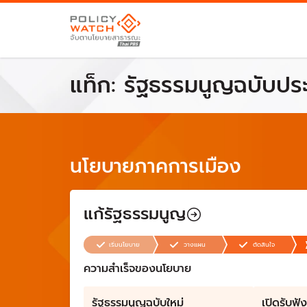
แท็ก:
รัฐธรรมนูญฉบับปร
นโยบายภาคการเมือง
แก้รัฐธรรมนูญ
เริ่มนโยบาย
วางแผน
ตัดสินใจ
ความสำเร็จของนโยบาย
รัฐธรรมนูญฉบับใหม่
เปิดรับฟั