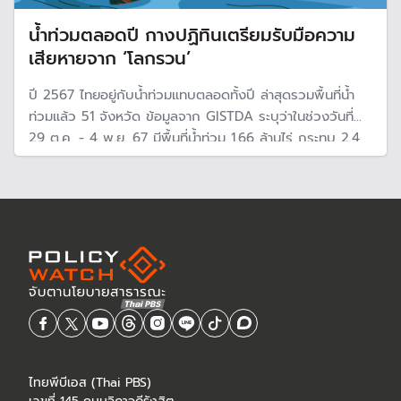
น้ำท่วมตลอดปี กางปฏิทินเตรียมรับมือความ
เสียหายจาก ‘โลกรวน’
ปี 2567 ไทยอยู่กับน้ำท่วมแทบตลอดทั้งปี ล่าสุดรวมพื้นที่น้ำ
ท่วมแล้ว 51 จังหวัด ข้อมูลจาก GISTDA ระบุว่าในช่วงวันที่
29 ต.ค. - 4 พ.ย. 67 มีพื้นที่น้ำท่วม 1.66 ล้านไร่ กระทบ 2.4
แสนหลังคาเรือน ท่ามกลางการจับตาสถานการณ์น้ำท่วมในพื้นที่
ภาคใต้ที่คาดว่าจะรุนแรงกว่าปีผ่านมา
ไทยพีบีเอส (Thai PBS)