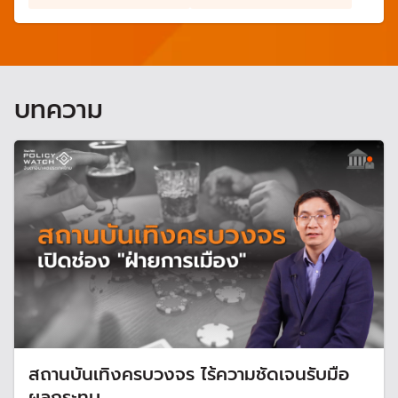
เศรษฐกิจนอกระบบ
บันเทิงหลายประเภทร่วม
ภาษี(Informal
กับกาสิโน ซึ่งอาจก่อให้
Economy) และ
เกิดผลกระทบต่อสังคม
เศรษฐกิจใต้ดิน
หลายด้าน จึงต้องมี
(Underground
มาตรการควบคุมกำกับ
บทความ
Economy) เข้าสู่ระบบ
ภาษี โดยคาดว่าจะมีมูลค่า
สูงกว่า 50% ของจีดีพี
สถานบันเทิงครบวงจร ไร้ความชัดเจนรับมือ
ผลกระทบ