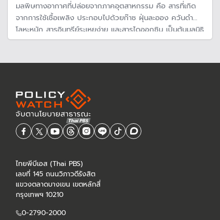
มลพิษทางอากาศที่ปล่อยจากภาคอุตสาหกรรม คือ สารที่เกิด
จากการใช้เชื้อเพลิง ประกอบไปด้วยก๊าซ ฝุ่นละออง ควันดำ
โลหะหนัก สารอินทรีย์ระเหยง่าย และสารไดออกซิน เป็นต้นมูลนิธิ
บูรณะนิเวศ ได้รวบรวมข้อมูลอันตรายจากสารพิษเหล่านี้ ใน
ความ เรื่อง “PM 2.5 กับอุตสาหกรรม ตอนที่ 3: สารมลพิษ
ทางอากาศกับผลกระทบแสนอันตราย”
ไทยพีบีเอส (Thai PBS)
เลขที่ 145 ถนนวิภาวดีรังสิต
แขวงตลาดบางเขน เขตหลักสี่
กรุงเทพฯ 10210
0-2790-2000