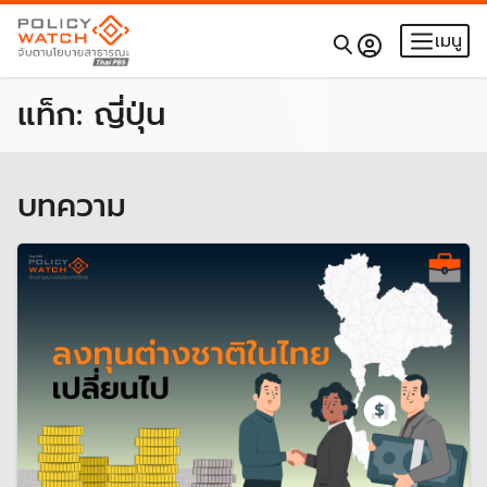
เมนู
แท็ก:
ญี่ปุ่น
บทความ