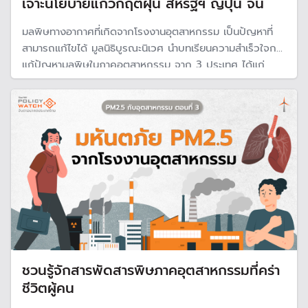
เจาะนโยบายแก้วิกฤตฝุ่น สหรัฐฯ ญี่ปุ่น จีน
มลพิษทางอากาศที่เกิดจากโรงงานอุตสาหกรรม เป็นปัญหาที่
สามารถแก้ไขได้ มูลนิธิบูรณะนิเวศ นำบทเรียนความสำเร็วใจการ
แก้ปัญหามลพิษในภาคอุตสาหกรรม จาก 3 ประเทศ ได้แก่
สหรัฐอเมริกา ญี่ปุ่น และสาธารณรัฐประชาชนจีน ที่เป็นตัวอย่าง
ของความพยายามแก้ปัญหาได้จนสำเร็จ
ชวนรู้จักสารพัดสารพิษภาคอุตสาหกรรมที่คร่า
ชีวิตผู้คน